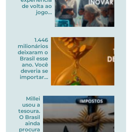
de volta ao
jogo…
1.446
milionários
deixaram o
Brasil esse
ano. Você
deveria se
importar…
Millei
usou a
tesoura.
O Brasil
ainda
procura