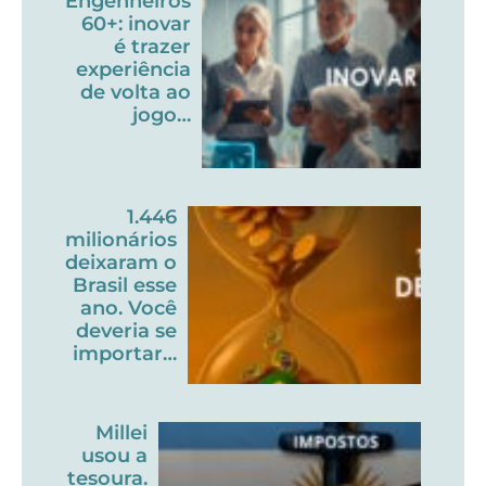
Engenheiros
60+: inovar
é trazer
experiência
de volta ao
jogo…
1.446
milionários
deixaram o
Brasil esse
ano. Você
deveria se
importar…
Millei
usou a
tesoura.