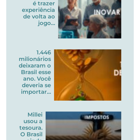
é trazer
experiência
de volta ao
jogo…
1.446
milionários
deixaram o
Brasil esse
ano. Você
deveria se
importar…
Millei
usou a
tesoura.
O Brasil