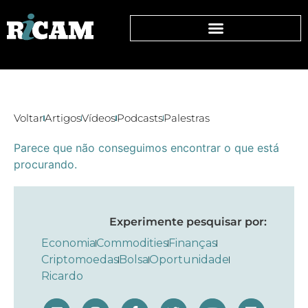
Voltar
Artigos
Vídeos
Podcasts
Palestras
Parece que não conseguimos encontrar o que está
procurando.
Experimente pesquisar por:
Economia
Commodities
Finanças
Criptomoedas
Bolsa
Oportunidade
Ricardo