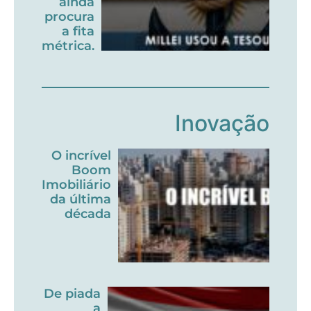
ainda
procura
a fita
métrica.
Inovação
O incrível
Boom
Imobiliário
da última
década
De piada
a