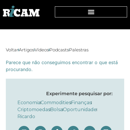
Voltar
Artigos
Vídeos
Podcasts
Palestras
Parece que não conseguimos encontrar o que está
procurando.
Experimente pesquisar por:
Economia
Commodities
Finanças
Criptomoedas
Bolsa
Oportunidade
Ricardo