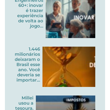
Engenheiros
60+: inovar
é trazer
experiência
de volta ao
jogo…
1.446
milionários
deixaram o
Brasil esse
ano. Você
deveria se
importar…
Millei
usou a
tesoura.