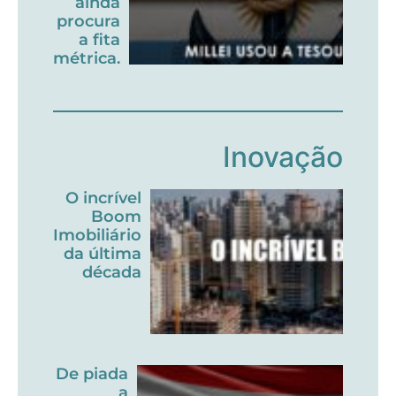
ainda
procura
a fita
métrica.
Inovação
O incrível
Boom
Imobiliário
da última
década
De piada
a