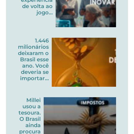
de volta ao
jogo…
1.446
milionários
deixaram o
Brasil esse
ano. Você
deveria se
importar…
Millei
usou a
tesoura.
O Brasil
ainda
procura