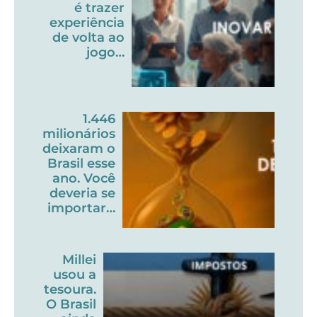
é trazer
experiência
de volta ao
jogo…
1.446
milionários
deixaram o
Brasil esse
ano. Você
deveria se
importar…
Millei
usou a
tesoura.
O Brasil