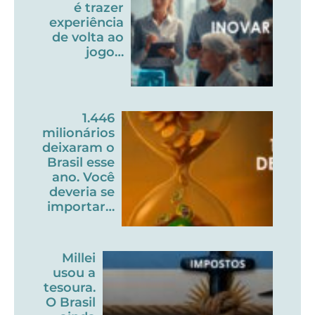
é trazer
experiência
de volta ao
jogo…
1.446
milionários
deixaram o
Brasil esse
ano. Você
deveria se
importar…
Millei
usou a
tesoura.
O Brasil