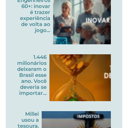
Engenheiros
60+: inovar
é trazer
experiência
de volta ao
jogo…
1.446
milionários
deixaram o
Brasil esse
ano. Você
deveria se
importar…
Millei
usou a
tesoura.