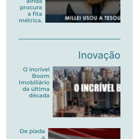
ainda
procura
a fita
métrica.
Inovação
O incrível
Boom
Imobiliário
da última
década
De piada
a