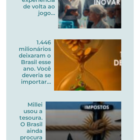
de volta ao
jogo…
1.446
milionários
deixaram o
Brasil esse
ano. Você
deveria se
importar…
Millei
usou a
tesoura.
O Brasil
ainda
procura