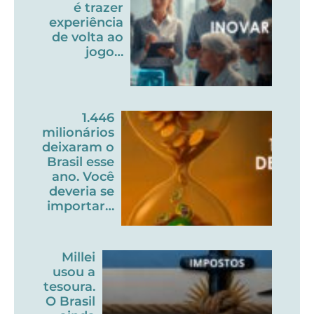
é trazer
experiência
de volta ao
jogo…
1.446
milionários
deixaram o
Brasil esse
ano. Você
deveria se
importar…
Millei
usou a
tesoura.
O Brasil