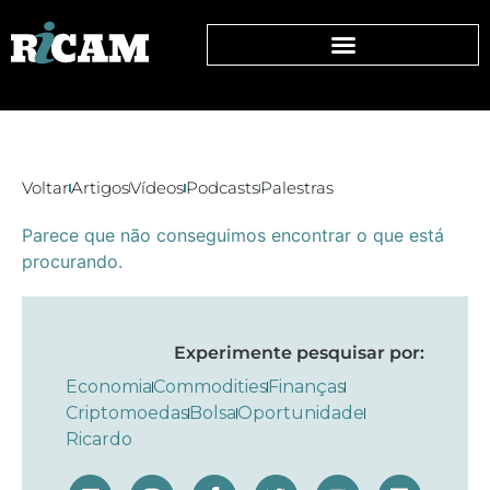
Voltar
Artigos
Vídeos
Podcasts
Palestras
Parece que não conseguimos encontrar o que está
procurando.
Experimente pesquisar por:
Economia
Commodities
Finanças
Criptomoedas
Bolsa
Oportunidade
Ricardo