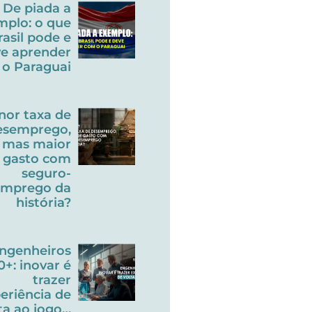
De piada a
mplo: o que
rasil pode e
e aprender
o Paraguai
nor taxa de
esemprego,
mas maior
gasto com
seguro-
emprego da
história?
ngenheiros
0+: inovar é
trazer
eriência de
ta ao jogo…