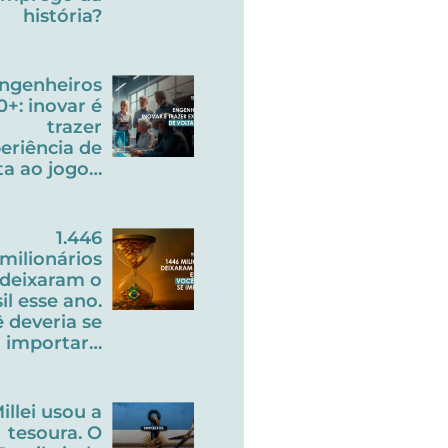
história?
ngenheiros
0+: inovar é
trazer
eriência de
ta ao jogo…
1.446
milionários
deixaram o
il esse ano.
 deveria se
importar…
illei usou a
tesoura. O