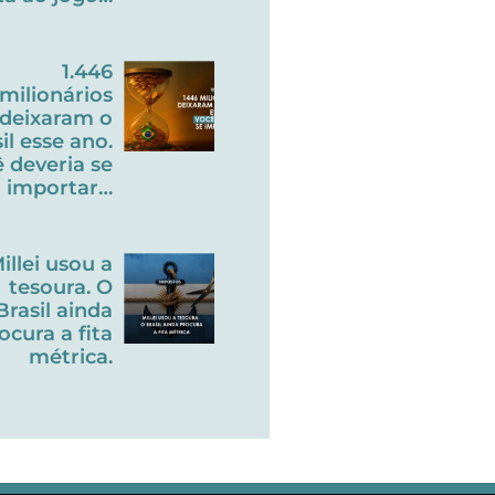
1.446
milionários
deixaram o
il esse ano.
 deveria se
importar…
illei usou a
tesoura. O
Brasil ainda
ocura a fita
métrica.