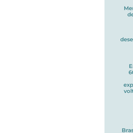
Me
d
des
E
6
exp
vol
Bras