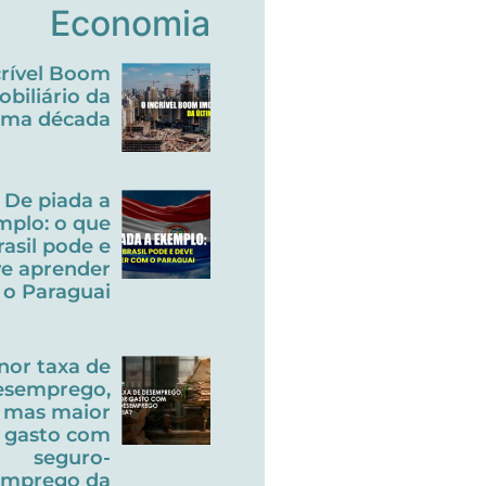
Economia
crível Boom
obiliário da
tima década
De piada a
mplo: o que
rasil pode e
e aprender
o Paraguai
nor taxa de
esemprego,
mas maior
gasto com
seguro-
emprego da