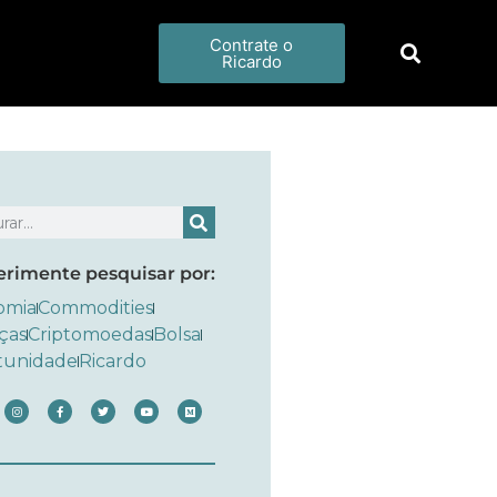
Contrate o
Ricardo
erimente pesquisar por:
omia
Commodities
ças
Criptomoedas
Bolsa
tunidade
Ricardo