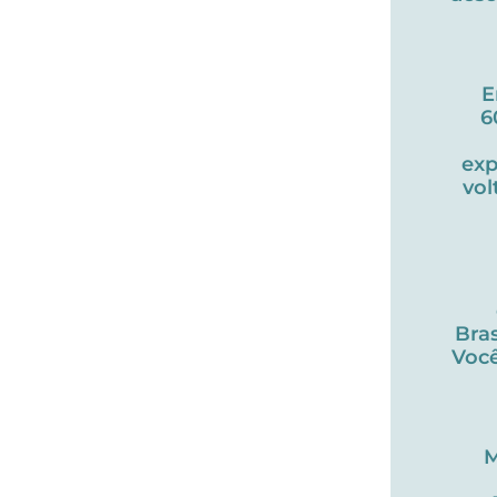
E
6
exp
vol
Bras
Você
M