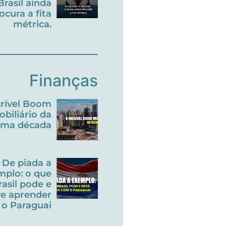
Brasil ainda
ocura a fita
métrica.
Finanças
crível Boom
obiliário da
tima década
De piada a
mplo: o que
rasil pode e
e aprender
o Paraguai