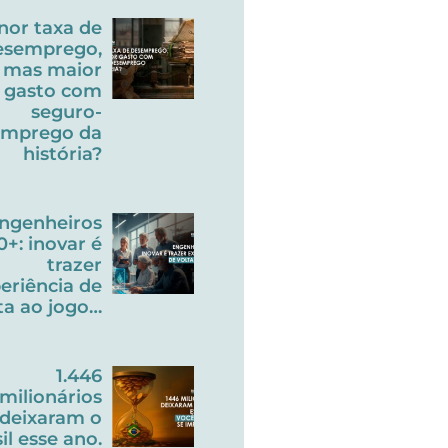
nor taxa de
esemprego,
mas maior
gasto com
seguro-
emprego da
história?
ngenheiros
0+: inovar é
trazer
eriência de
ta ao jogo…
1.446
milionários
deixaram o
il esse ano.