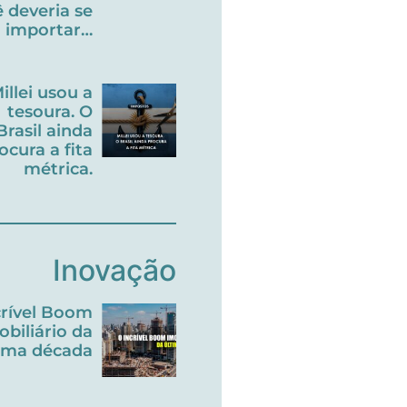
 deveria se
importar…
illei usou a
tesoura. O
Brasil ainda
ocura a fita
métrica.
Inovação
crível Boom
obiliário da
tima década