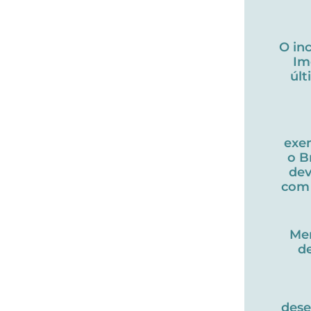
O in
Im
úl
exe
o B
dev
com 
Me
d
des