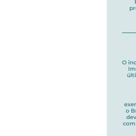
pr
O in
Im
úl
exe
o B
dev
com 