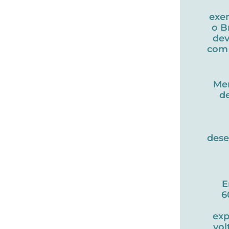
exe
o B
dev
com 
Me
d
des
E
6
exp
vol