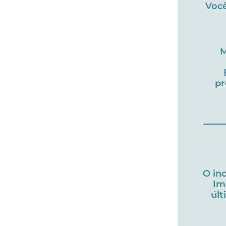
Você
M
pr
O in
Im
úl