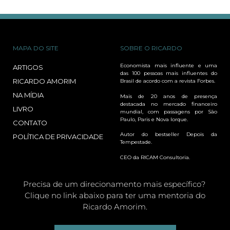
MAPA DO SITE
SOBRE O RICARDO
Economista mais influente e uma
ARTIGOS
das 100 pessoas mais influentes do
RICARDO AMORIM
Brasil de acordo com a revista Forbes.
NA MÍDIA
Mais de 20 anos de presença
destacada no mercado financeiro
LIVRO
mundial, com passagens por São
Paulo, Paris e Nova Iorque.
CONTATO
Autor do bestseller Depois da
POLÍTICA DE PRIVACIDADE
Tempestade.
CEO da RICAM Consultoria.
Precisa de um direcionamento mais específico?
Clique no link abaixo para ter uma mentoria do
Ricardo Amorim.