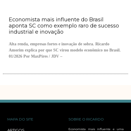
Economista mais influente do Brasil
aponta SC como exemplo raro de sucesso
industrial e inovação
Alta renda, empresas fortes e inovação de sobra. Ricardo
Amorim explica por que SC virou modelo econômico no Brasil.
01/2026 Por MaxPires / JDV –
MAPA DO SITE
SOBRE O RICARDO
Economista mais influente e uma
ARTIGOS