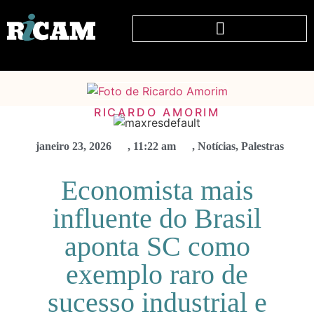
RICARDO AMORIM
janeiro 23, 2026
,
11:22 am
,
Notícias
,
Palestras
Economista mais
influente do Brasil
aponta SC como
exemplo raro de
sucesso industrial e