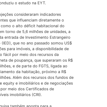
onduziu o estudo na EYT.
ojeções consideraram indicadores
antes que influenciam diretamente o
: como o alto déficit habitacional do
 em torno de 5,6 milhões de unidades, a
da entrada de Investimento Estrangeiro
o (IED), que no ano passado somou US$
hões para imóveis, a disponibilidade de
to fácil por meio dos recursos da
neta de poupança, que superaram os R$
ilhões, e de parte do FGTS, ligada ao
ciamento da habitação, próximo a R$
ilhões. Além dos recursos dos fundos de
te equity e imobiliários e de negociações
s por meio dos Certificados de
veis imobiliários (CRI).
quisa também aponta para a