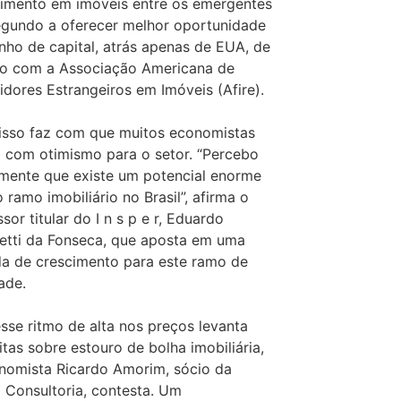
timento em imóveis entre os emergentes
egundo a oferecer melhor oportunidade
nho de capital, atrás apenas de EUA, de
o com a Associação Americana de
tidores Estrangeiros em Imóveis (Afire).
isso faz com que muitos economistas
 com otimismo para o setor. “Percebo
amente que existe um potencial enorme
 ramo imobiliário no Brasil”, afirma o
sor titular do I n s p e r, Eduardo
etti da Fonseca, que aposta em uma
a de crescimento para este ramo de
ade.
esse ritmo de alta nos preços levanta
itas sobre estouro de bolha imobiliária,
nomista Ricardo Amorim, sócio da
 Consultoria, contesta. Um