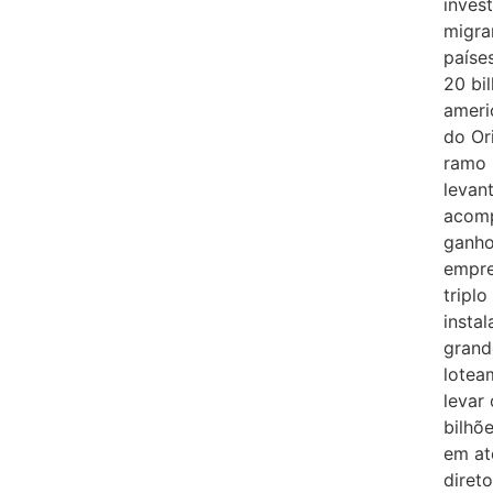
inves
migra
paíse
20 bi
ameri
do Or
ramo 
levan
acomp
ganho
empre
triplo
insta
grand
lotea
levar 
bilhõ
em at
diret