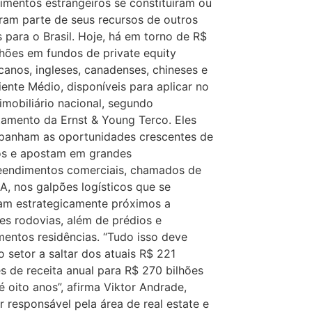
timentos estrangeiros se constituíram ou
ram parte de seus recursos de outros
s para o Brasil. Hoje, há em torno de R$
lhões em fundos de private equity
canos, ingleses, canadenses, chineses e
iente Médio, disponíveis para aplicar no
imobiliário nacional, segundo
tamento da Ernst & Young Terco. Eles
anham as oportunidades crescentes de
s e apostam em grandes
endimentos comerciais, chamados de
 A, nos galpões logísticos que se
lam estrategicamente próximos a
es rodovias, além de prédios e
mentos residências. “Tudo isso deve
o setor a saltar dos atuais R$ 221
es de receita anual para R$ 270 bilhões
é oito anos”, afirma Viktor Andrade,
or responsável pela área de real estate e