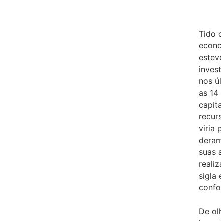
Tido 
econo
estev
inves
nos ú
as 14
capit
recur
viria
deram
suas 
realiz
sigla
confo
De ol