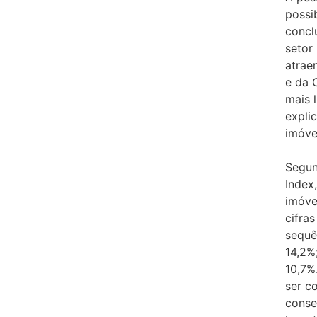
possi
concl
setor
atrae
e da 
mais l
expli
imóve
Segun
Index
imóve
cifra
sequê
14,2%
10,7%
ser c
conse