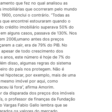
tamento que fez no qual analisou as
s imobiliárias que ocorreram pelo mundo
 1900, conclui o contrário. “Todas as
s que encontrei estouraram quando o
 do crédito imobiliário superava 50% do
, em alguns casos, passava de 130%. Nos
em 2006,umano antes dos preços
arem a cair, era de 79% do PIB. No
l, apesar de todo crescimento dos
os anos, este número é hoje de 7% do
Além disso, algumas regras do sistema
ceiro do país nos protegem. Não é
vel hipotecar, por exemplo, mais de uma
 mesmo imóvel por aqui, como
eceu lá fora”, afirma Amorim.
r da disparada dos preços dos imóveis
ís, o professor de finanças da Fundação
io Vargas Fabio Gallo lembra que se
rados os valores do mercado