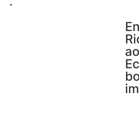
En
Ri
ao
Ec
bo
im