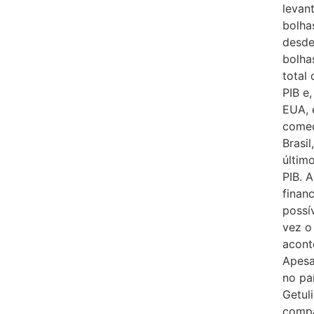
levan
bolha
desde
bolha
total
PIB e
EUA, 
começ
Brasi
últim
PIB. 
finan
possí
vez o
acont
Apesa
no pa
Getul
compa