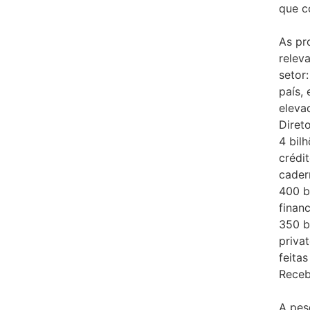
que c
As pr
relev
setor
país,
eleva
Diret
4 bil
crédi
cader
400 b
finan
350 b
priva
feita
Recebí
A pes