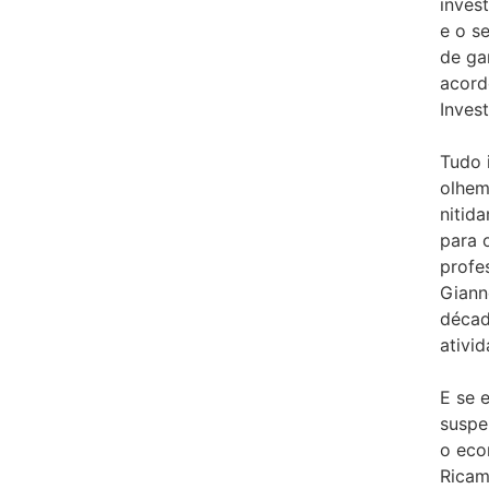
inves
e o s
de ga
acord
Inves
Tudo 
olhem
nitid
para o
profes
Giann
décad
ativid
E se 
suspe
o eco
Ricam