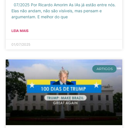
07/2025 Por Ricardo Amorim As IAs já estão entre nós.
Elas não andam, não são visíveis, mas pensam e
argumentam. E melhor do que
LEIA MAIS
01/07/2025
ARTIGOS