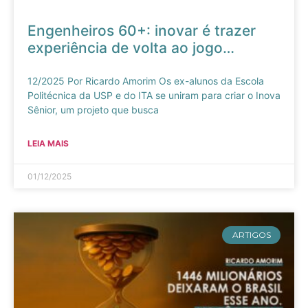
Engenheiros 60+: inovar é trazer
experiência de volta ao jogo…
12/2025 Por Ricardo Amorim Os ex-alunos da Escola
Politécnica da USP e do ITA se uniram para criar o Inova
Sênior, um projeto que busca
LEIA MAIS
01/12/2025
ARTIGOS