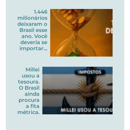
1.446
milionários
deixaram o
Brasil esse
ano. Você
deveria se
importar…
Millei
usou a
tesoura.
O Brasil
ainda
procura
a fita
métrica.