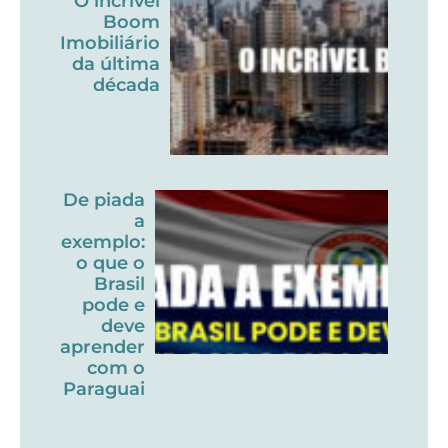
O incrível
Boom
Imobiliário
da última
década
De piada
a
exemplo:
o que o
Brasil
pode e
deve
aprender
com o
Paraguai