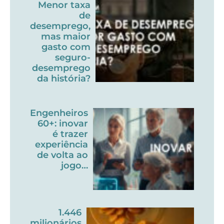
Menor taxa
de
desemprego,
mas maior
gasto com
seguro-
desemprego
da história?
Engenheiros
60+: inovar
é trazer
experiência
de volta ao
jogo…
1.446
milionários