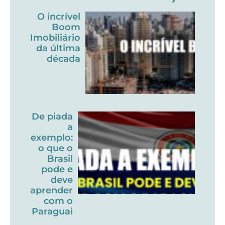
O incrível
Boom
Imobiliário
da última
década
De piada
a
exemplo:
o que o
Brasil
pode e
deve
aprender
com o
Paraguai