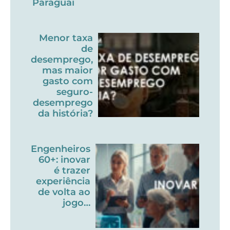
Paraguai
Menor taxa
de
desemprego,
mas maior
gasto com
seguro-
desemprego
da história?
Engenheiros
60+: inovar
é trazer
experiência
de volta ao
jogo…