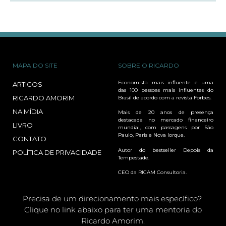
MAPA DO SITE
SOBRE O RICARDO
Economista mais influente e uma
ARTIGOS
das 100 pessoas mais influentes do
RICARDO AMORIM
Brasil de acordo com a revista Forbes.
NA MÍDIA
Mais de 20 anos de presença
destacada no mercado financeiro
LIVRO
mundial, com passagens por São
Paulo, Paris e Nova Iorque.
CONTATO
Autor do bestseller Depois da
POLÍTICA DE PRIVACIDADE
Tempestade.
CEO da RICAM Consultoria.
Precisa de um direcionamento mais específico?
Clique no link abaixo para ter uma mentoria do
Ricardo Amorim.