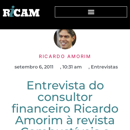
RICARDO AMORIM
setembro 6, 2011
,
10:31 am
,
Entrevistas
Entrevista do
consultor
financeiro Ricardo
Amorim à revista