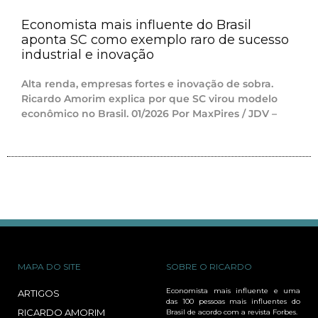
Economista mais influente do Brasil
aponta SC como exemplo raro de sucesso
industrial e inovação
Alta renda, empresas fortes e inovação de sobra.
Ricardo Amorim explica por que SC virou modelo
econômico no Brasil. 01/2026 Por MaxPires / JDV –
MAPA DO SITE
SOBRE O RICARDO
Economista mais influente e uma
ARTIGOS
das 100 pessoas mais influentes do
RICARDO AMORIM
Brasil de acordo com a revista Forbes.