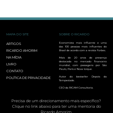
MAPA DO SITE
SOBRE O RICARDO
Economista mais influente e uma
ARTIGOS
das 100 pessoas mais influentes do
RICARDO AMORIM
Brasil de acordo com a revista Forbes.
NA MÍDIA
Mais de 20 anos de presença
destacada no mercado financeiro
LIVRO
mundial, com passagens por São
Paulo, Paris e Nova Iorque.
CONTATO
Autor do bestseller Depois da
POLÍTICA DE PRIVACIDADE
Tempestade.
CEO da RICAM Consultoria.
Precisa de um direcionamento mais específico?
Clique no link abaixo para ter uma mentoria do
Ricardo Amorim.