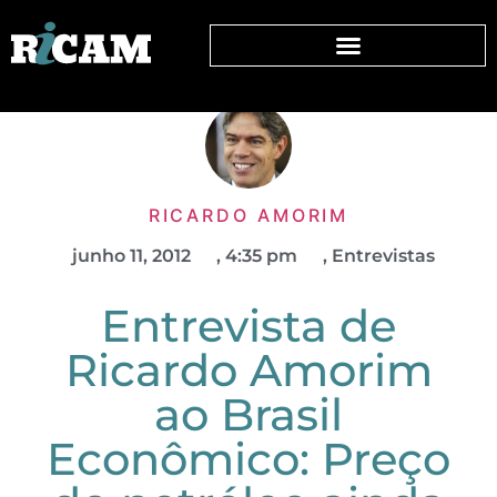
RICARDO AMORIM
junho 11, 2012
,
4:35 pm
,
Entrevistas
Entrevista de
Ricardo Amorim
ao Brasil
Econômico: Preço