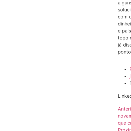
algun
soluc
com o
dinhe
e paí
topo 
já di
ponto
Linke
Anter
novam
que c
Próx