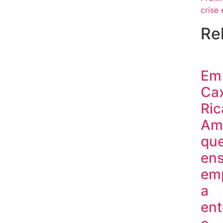
crise
Re
Em
Cax
Ric
Am
qu
ens
em
a
en