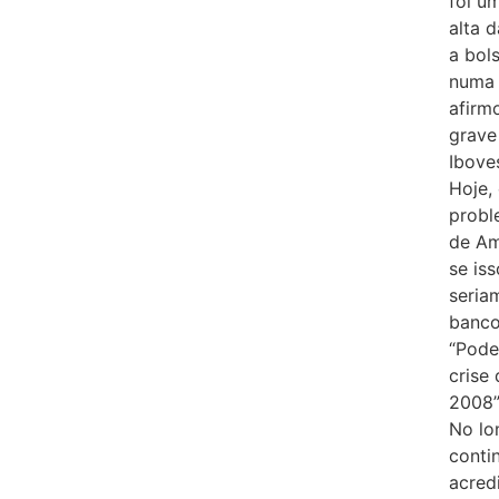
foi u
alta 
a bols
numa 
afirm
grave
Ibove
Hoje,
probl
de Am
se is
seria
banco
“Pode
crise
2008”,
No lo
conti
acred