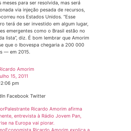
s meses para ser resolvida, mas será
ionada via injeção pesada de recursos,
correu nos Estados Unidos. “Esse
iro terá de ser investido em algum lugar,
ses emergentes como o Brasil estão no
da lista”, diz. É bom lembrar que Amorim
sse que o Ibovespa chegaria a 200 000
s — em 2015.
Ricardo Amorim
julho 15, 2011
12:06 pm
dIn
Facebook
Twitter
ior
Palestrante Ricardo Amorim afirma
ente, entrevista à Rádio Jovem Pan,
rise na Europa vai piorar.
imo
Economista Ricardo Amorim explica a