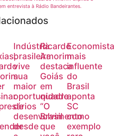
 em entrevista à Rádio Bandeirantes.
lacionados
Indústria
Ricardo
Economista
ias,
brasileira
Amorim
mais
ardo
vive
destaca
influente
orim
sua
Goiás
do
er
maior
em
Brasil
inar
oportunidade
quadro
aponta
presários
de
“O
SC
desenvolvimento
Brasil
como
tender
desde
que
exemplo