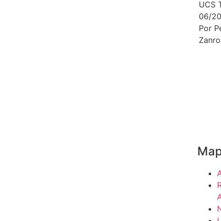
UCS T
06/2
Por P
Zanro
Map