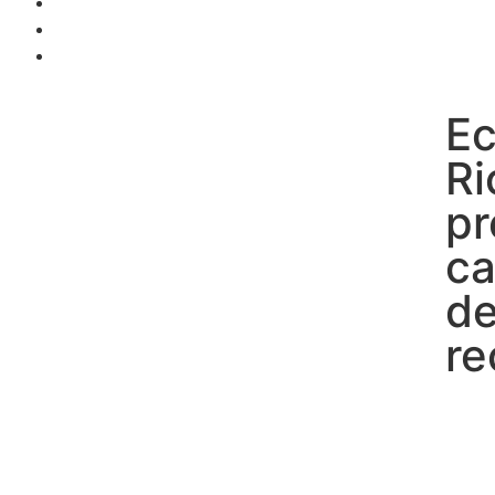
Ec
Ri
pr
ca
de
re