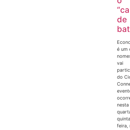
o
“c
de
bat
Econo
é um 
nome
vai
partic
do Ci
Conne
event
ocorr
nesta
quart
quint
feira,