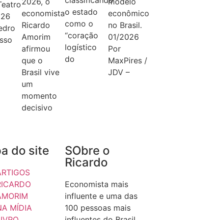
2026, o
modelo
eatro
o estado
economista
econômico
026
como o
Ricardo
no Brasil.
edro
“coração
Amorim
01/2026
sso
logístico
afirmou
Por
do
que o
MaxPires /
Brasil vive
JDV –
um
momento
decisivo
a do site
SObre o
Ricardo
ARTIGOS
RICARDO
Economista mais
AMORIM
influente e uma das
NA MÍDIA
100 pessoas mais
LIVRO
influentes do Brasil