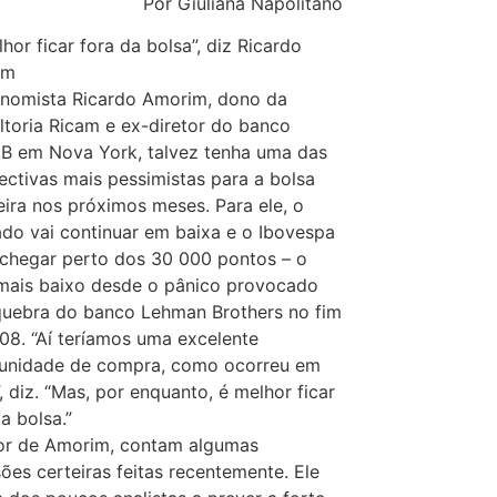
Por Giuliana Napolitano
hor ficar fora da bolsa”, diz Ricardo
im
nomista Ricardo Amorim, dono da
ltoria Ricam e ex-diretor do banco
B em Nova York, talvez tenha uma das
ectivas mais pessimistas para a bolsa
leira nos próximos meses. Para ele, o
do vai continuar em baixa e o Ibovespa
chegar perto dos 30 000 pontos – o
 mais baixo desde o pânico provocado
quebra do banco Lehman Brothers no fim
08. “Aí teríamos uma excelente
unidade de compra, como ocorreu em
, diz. “Mas, por enquanto, é melhor ficar
a bolsa.”
or de Amorim, contam algumas
sões certeiras feitas recentemente. Ele