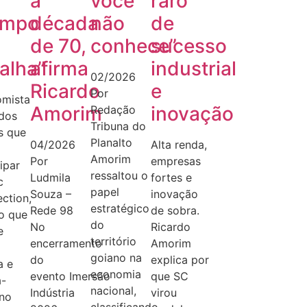
a
você
raro
ampo
década
não
de
de 70,
conhece”
sucesso
alha”
afirma
industrial
02/2026
Ricardo
e
Por
mista
Amorim
inovação
Redação
dos
Tribuna do
s que
Planalto
04/2026
Alta renda,
Amorim
Por
empresas
ipar
ressaltou o
Ludmila
fortes e
c
papel
Souza –
inovação
ction,
estratégico
Rede 98
de sobra.
o que
do
No
Ricardo
e
território
encerramento
Amorim
goiano na
do
explica por
a e
economia
evento Imersão
que SC
a-
nacional,
Indústria
virou
 no
classificando