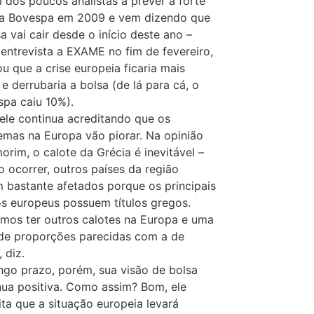
m dos poucos analistas a prever a forte
da Bovespa em 2009 e vem dizendo que
a vai cair desde o início deste ano –
entrevista a EXAME no fim de fevereiro,
ou que a crise europeia ficaria mais
 e derrubaria a bolsa (de lá para cá, o
spa caiu 10%).
 ele continua acreditando que os
emas na Europa vão piorar. Na opinião
orim, o calote da Grécia é inevitável –
so ocorrer, outros países da região
m bastante afetados porque os principais
s europeus possuem títulos gregos.
mos ter outros calotes na Europa e uma
 de proporções parecidas com a de
 diz.
ngo prazo, porém, sua visão de bolsa
nua positiva. Como assim? Bom, ele
ita que a situação europeia levará