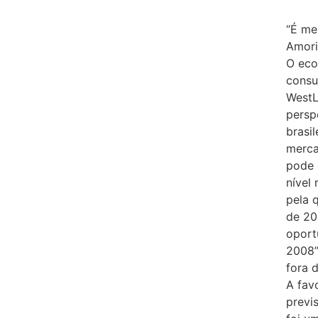
“É mel
Amor
O eco
consu
WestL
persp
brasi
merca
pode 
nível
pela 
de 20
oport
2008”
fora d
A fav
previ