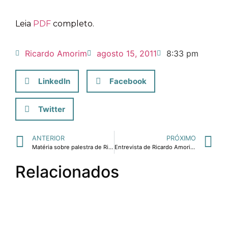
Leia
PDF
completo.
Ricardo Amorim
agosto 15, 2011
8:33 pm
LinkedIn
Facebook
Twitter
ANTERIOR
PRÓXIMO
Matéria sobre palestra de Ricardo Amorim sobre desafios e oportunidades em logística, inovação e automação.
Entrevista de Ricardo Amorim à Rádio Jovem Pan sobre perspectivas para economia brasileira.
Relacionados