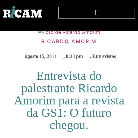
RICARDO AMORIM
agosto 15, 2011
,
8:33 pm
,
Entrevistas
Entrevista do
palestrante Ricardo
Amorim para a revista
da GS1: O futuro
chegou.