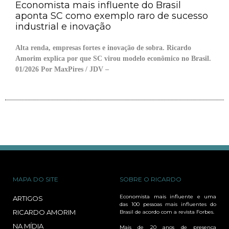
Economista mais influente do Brasil
aponta SC como exemplo raro de sucesso
industrial e inovação
Alta renda, empresas fortes e inovação de sobra. Ricardo
Amorim explica por que SC virou modelo econômico no Brasil.
01/2026 Por MaxPires / JDV –
MAPA DO SITE
SOBRE O RICARDO
Economista mais influente e uma
ARTIGOS
das 100 pessoas mais influentes do
RICARDO AMORIM
Brasil de acordo com a revista Forbes.
NA MÍDIA
Mais de 20 anos de presença