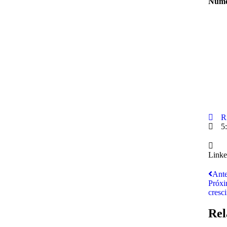
Númer
R
5
Linke
Ante
Próx
cresc
Rel