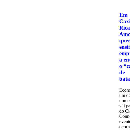
Em
Caxi
Ric
Amo
que
ensi
empr
a en
o “
de
bata
Econo
um d
nome
vai pa
do Ci
Conne
event
ocorr