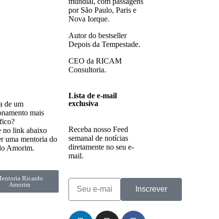
mundial, com passagens
por São Paulo, Paris e
Nova Iorque.
Autor do bestseller
Depois da Tempestade.
CEO da RICAM
Consultoria.
Lista de e-mail
exclusiva
sa de um
ionamento mais
ífico?
Receba nosso Feed
 no link abaixo
semanal de notícias
er uma mentoria do
diretamente no seu e-
do Amorim.
mail.
entoria Ricardo
Amorim
Inscrever