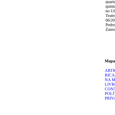
quart
quinta
no U
Teatr
06/20
Pedr
Zanro
Mapa 
ARTI
RIC
NA M
LIVR
CON
POLÍ
PRIV