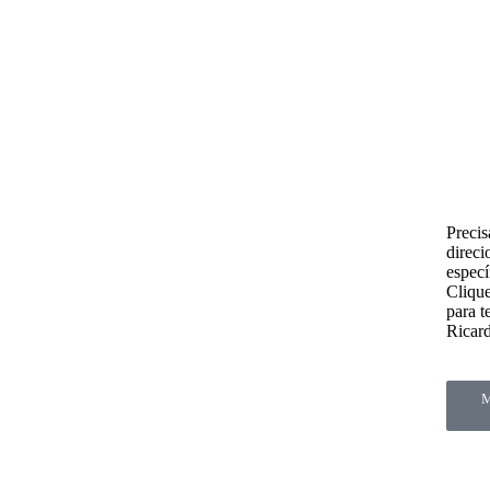
Preci
direc
espec
Clique
para t
Ricar
M