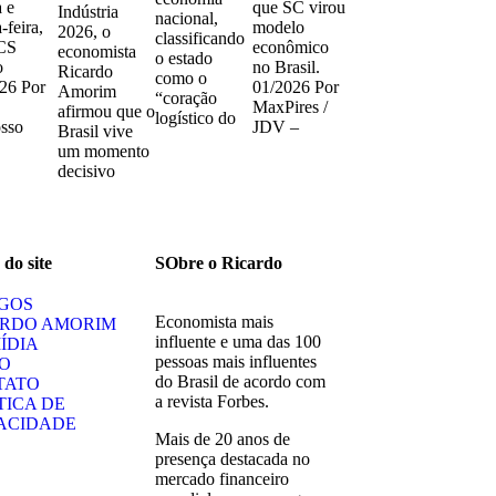
a e
que SC virou
Indústria
nacional,
-feira,
modelo
2026, o
classificando
CS
econômico
economista
o estado
o
no Brasil.
Ricardo
como o
26 Por
01/2026 Por
Amorim
“coração
o
MaxPires /
afirmou que o
logístico do
sso
JDV –
Brasil vive
um momento
decisivo
do site
SObre o Ricardo
GOS
Economista mais
ARDO AMORIM
influente e uma das 100
ÍDIA
pessoas mais influentes
O
do Brasil de acordo com
TATO
a revista Forbes.
TICA DE
ACIDADE
Mais de 20 anos de
presença destacada no
mercado financeiro