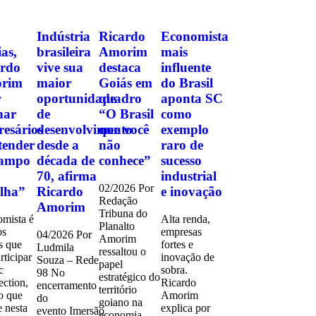
Indústria
Ricardo
Economista
as,
brasileira
Amorim
mais
ardo
vive sua
destaca
influente
rim
maior
Goiás em
do Brasil
r
oportunidade
quadro
aponta SC
nar
de
“O Brasil
como
esários
desenvolvimento
que você
exemplo
tender
desde a
não
raro de
campo
década de
conhece”
sucesso
70, afirma
industrial
02/2026 Por
lha”
Ricardo
e inovação
Redação
Amorim
Tribuna do
mista é
Alta renda,
Planalto
os
empresas
04/2026 Por
Amorim
s que
fortes e
Ludmila
ressaltou o
rticipar
inovação de
Souza – Rede
papel
c
sobra.
98 No
estratégico do
ction,
Ricardo
encerramento
território
o que
Amorim
do
goiano na
e nesta
explica por
evento Imersão
economia