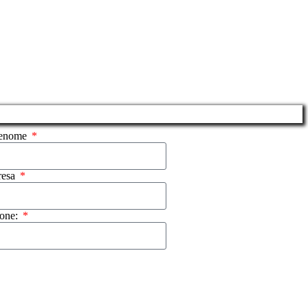
renome
resa
fone: