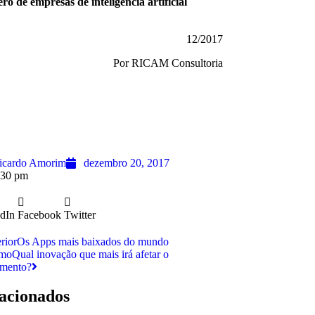
o de empresas de inteligência artificial
12/2017
Por RICAM Consultoria
icardo Amorim
dezembro 20, 2017
:30 pm
dIn
Facebook
Twitter
rior
Os Apps mais baixados do mundo
imo
Qual inovação que mais irá afetar o
imento?
acionados