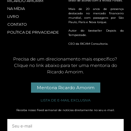
RICARDO AMORIM
Brasil de acordo com a revista Forbes.
NA MÍDIA
Mais de 20 anos de presença
destacada no mercado financeiro
LIVRO
mundial, com passagens por São
Paulo, Paris e Nova Iorque.
CONTATO
Autor do bestseller Depois da
POLÍTICA DE PRIVACIDADE
Tempestade.
CEO da RICAM Consultoria.
Precisa de um direcionamento mais específico?
Clique no link abaixo para ter uma mentoria do
Ricardo Amorim.
Mentoria Ricardo Amorim
LISTA DE E-MAIL EXCLUSIVA
Receba nosso Feed semanal de notícias diretamente no seu e-mail.