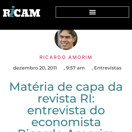
RICARDO AMORIM
dezembro 20, 2011
,
9:57 am
,
Entrevistas
Matéria de capa da
revista RI:
entrevista do
economista