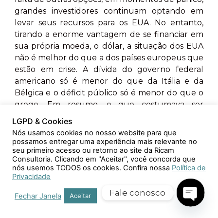
grandes investidores continuam optando em
levar seus recursos para os EUA. No entanto,
tirando a enorme vantagem de se financiar em
sua própria moeda, o dólar, a situação dos EUA
não é melhor do que a dos países europeus que
estão em crise. A dívida do governo federal
americano só é menor do que da Itália e da
Bélgica e o déficit público só é menor do que o
grego. Em resumo, o que costumava ser
chamado de fuga para qualidade, a compra de
LGPD & Cookies
títulos do Tesouro americanos em momentos
Nós usamos cookies no nosso website para que
de crise, hoje não passa de fuga para liquidez.
possamos entregar uma experiência mais relevante no
seu primeiro acesso ou retorno ao site da Ricam
Consultoria. Clicando em "Aceitar", você concorda que
RI: Neste sentido, com o provável
nós usemos TODOS os cookies. Confira nossa
Política de
rebaixamento pelas agências de risco, do
Privacidade
rating dos títulos do Tesouro norte-
Fale conosco
Fechar Janela
Aceitar
americano, você acredita que, neste cenário,
a China começará a se desfazer de suas
Open 