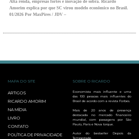
Alta renda, empresas fortes e inovação de sobra. Ricardo
Amorim explica por que SC virou modelo econômico no Brasil.
01/2026 Por MaxPires / JDV –
MAPA DO SITE
SOBRE O RICARDO
Economista mais influente e uma
ARTIGOS
das 100 pessoas mais influentes do
RICARDO AMORIM
Brasil de acordo com a revista Forbes.
NA MÍDIA
Mais de 20 anos de presença
destacada no mercado financeiro
LIVRO
mundial, com passagens por São
Paulo, Paris e Nova Iorque.
CONTATO
Autor do bestseller Depois da
POLÍTICA DE PRIVACIDADE
Tempestade.