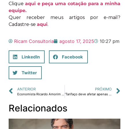
Clique
aqui e peça uma cotação para a minha
equipe.
Quer receber meus artigos por e-mail?
Cadastre-se
aqui
.
Ricam Consultoria
agosto 17, 2025
10:27 pm
LinkedIn
Facebook
Twitter
ANTERIOR
PRÓXIMO
Economista Ricardo Amorim é uma das atrações da Expoagas 2025
‘Tarifaço deve afetar apenas 0,6% do PIB’, diz Ricardo Amorim em BH
Relacionados