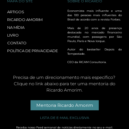
MAPA DO SITE
SOBRE O RICARDO
Economista mais influente e uma
ARTIGOS
das 100 pessoas mais influentes do
RICARDO AMORIM
Brasil de acordo com a revista Forbes.
NA MÍDIA
Mais de 20 anos de presença
destacada no mercado financeiro
LIVRO
mundial, com passagens por São
Paulo, Paris e Nova Iorque.
CONTATO
Autor do bestseller Depois da
POLÍTICA DE PRIVACIDADE
Tempestade.
CEO da RICAM Consultoria.
Precisa de um direcionamento mais específico?
Clique no link abaixo para ter uma mentoria do
Ricardo Amorim.
Mentoria Ricardo Amorim
LISTA DE E-MAIL EXCLUSIVA
Receba nosso Feed semanal de notícias diretamente no seu e-mail.