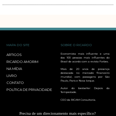
MAPA DO SITE
SOBRE O RICARDO
Economista mais influente e uma
ARTIGOS
das 100 pessoas mais influentes do
RICARDO AMORIM
Brasil de acordo com a revista Forbes.
NA MÍDIA
Mais de 20 anos de presença
destacada no mercado financeiro
LIVRO
mundial, com passagens por São
Paulo, Paris e Nova Iorque.
CONTATO
Autor do bestseller Depois da
POLÍTICA DE PRIVACIDADE
Tempestade.
CEO da RICAM Consultoria.
Precisa de um direcionamento mais específico?