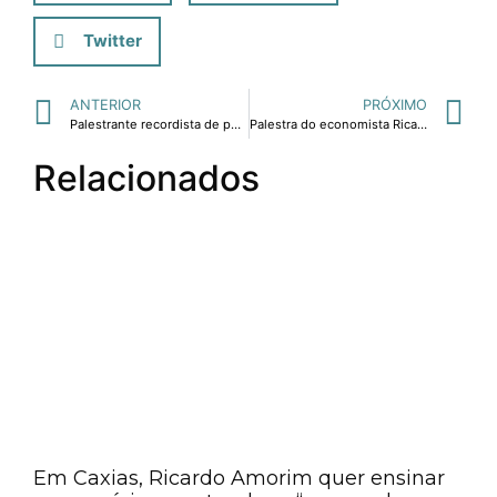
Twitter
ANTERIOR
PRÓXIMO
Palestrante recordista de público, Ricardo Amorim, retorna à Feira de Gestão da FAE para palestra sobre sustentabilidade.
Palestra do economista Ricardo Amorim sobre perspectivas econômicas e tendências para setor automotivo abre evento da ACAV.
Relacionados
Em Caxias, Ricardo Amorim quer ensinar