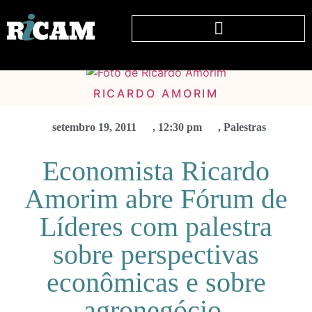
RICARDO AMORIM
setembro 19, 2011
,
12:30 pm
,
Palestras
Economista Ricardo
Amorim abre Fórum de
Líderes com palestra
sobre perspectivas
econômicas e sobre
agronegócio.