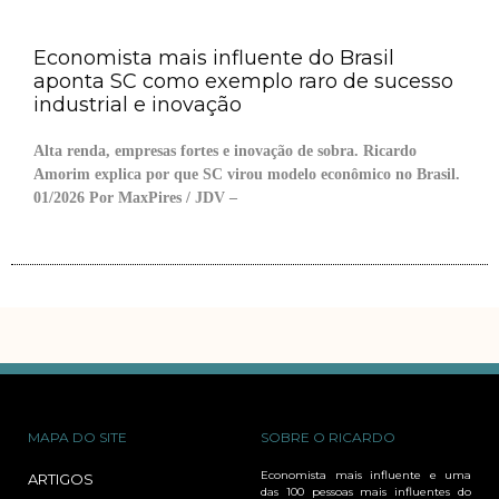
Economista mais influente do Brasil
aponta SC como exemplo raro de sucesso
industrial e inovação
Alta renda, empresas fortes e inovação de sobra. Ricardo
Amorim explica por que SC virou modelo econômico no Brasil.
01/2026 Por MaxPires / JDV –
MAPA DO SITE
SOBRE O RICARDO
Economista mais influente e uma
ARTIGOS
das 100 pessoas mais influentes do