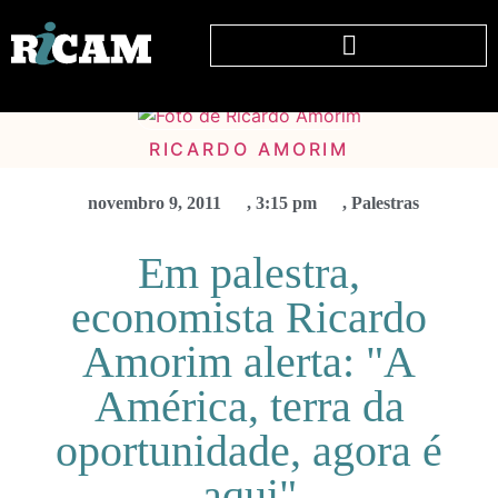
RICARDO AMORIM
novembro 9, 2011
,
3:15 pm
,
Palestras
Em palestra,
economista Ricardo
Amorim alerta: "A
América, terra da
oportunidade, agora é
aqui"