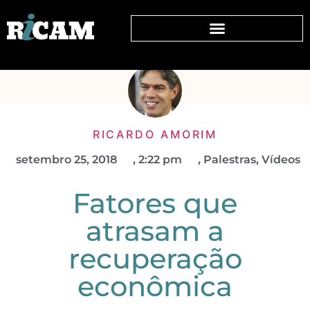
RICARDO AMORIM
setembro 25, 2018
,
2:22 pm
,
Palestras
,
Vídeos
Fatores que
atrasam a
recuperação
econômica