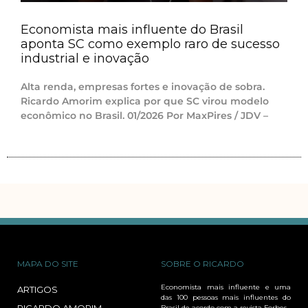
Economista mais influente do Brasil
aponta SC como exemplo raro de sucesso
industrial e inovação
Alta renda, empresas fortes e inovação de sobra.
Ricardo Amorim explica por que SC virou modelo
econômico no Brasil. 01/2026 Por MaxPires / JDV –
MAPA DO SITE
SOBRE O RICARDO
Economista mais influente e uma
ARTIGOS
das 100 pessoas mais influentes do
Brasil de acordo com a revista Forbes.