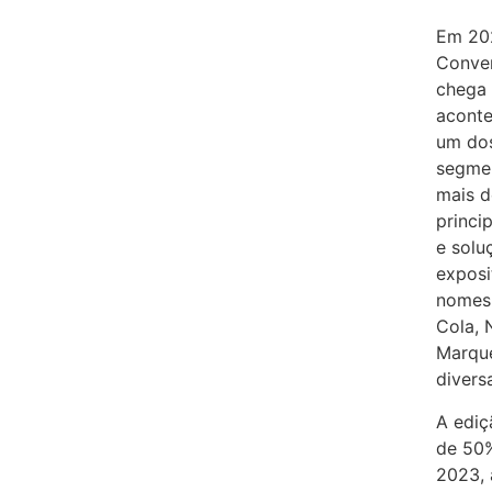
Em 202
Conve
chega 
aconte
um dos
segmen
mais d
princi
e solu
exposi
nomes 
Cola, N
Marque
divers
A ediç
de 50%
2023, 