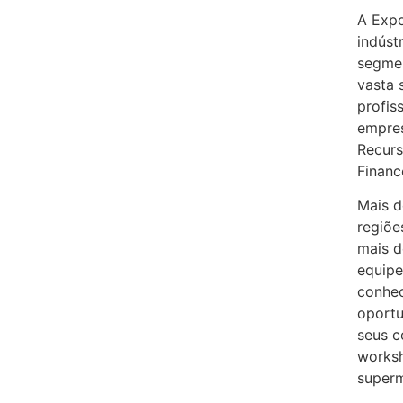
A Expo
indúst
segme
vasta 
profis
empres
Recurs
Financ
Mais d
regiõe
mais d
equipe
conhec
oportu
seus c
worksh
superm