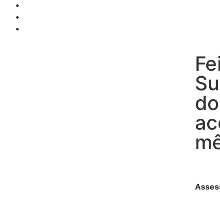
Fe
Su
do
ac
mê
Asses