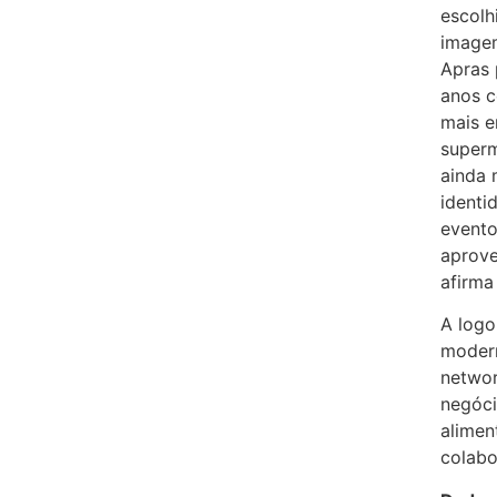
escolh
imagem
Apras 
anos c
mais e
superm
ainda 
identi
evento
aprove
afirma
A logo
moder
networ
negóci
alimen
colabo