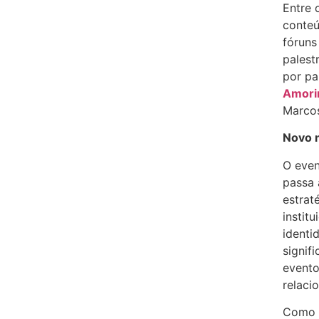
Entre 
conteú
fóruns
palest
por pa
Amor
Marcos
Novo 
O even
passa 
estrat
instit
identi
signif
evento
relaci
Como 