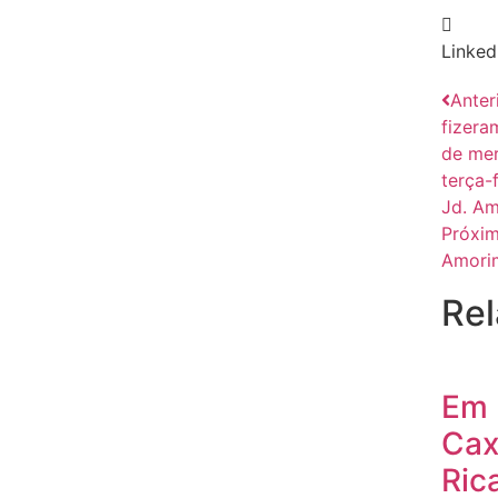
Linked
Anter
fizera
de mer
terça-
Jd. Am
Próxi
Amorim
Rel
Em
Cax
Ric