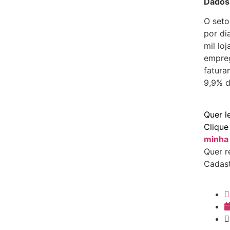
Dados
O seto
por di
mil lo
empreg
fatura
9,9% d
Quer l
Cliqu
minha 
Quer r
Cadas