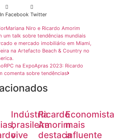
In
Facebook
Twitter
ior
Mariana Niro e Ricardo Amorim
m um talk sobre tendências mundiais
cado e mercado imobiliário em Miami,
feira na Artefacto Beach & Country no
erica.
mo
RPC na ExpoApras 2023: Ricardo
 comenta sobre tendências
acionados
Indústria
Ricardo
Economista
ias,
brasileira
Amorim
mais
ardo
vive
destaca
influente