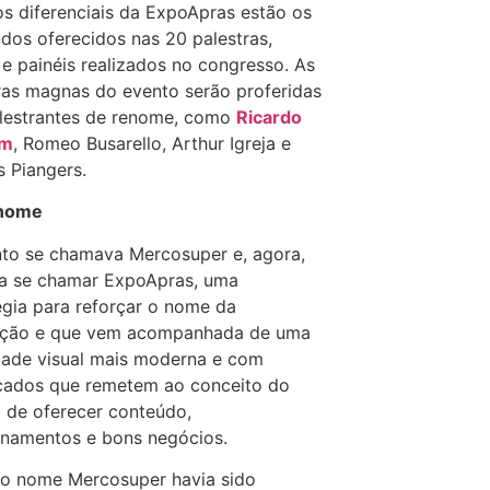
os diferenciais da ExpoApras estão os
dos oferecidos nas 20 palestras,
 e painéis realizados no congresso. As
ras magnas do evento serão proferidas
lestrantes de renome, como
Ricardo
im
, Romeo Busarello, Arthur Igreja e
 Piangers.
nome
to se chamava Mercosuper e, agora,
a se chamar ExpoApras, uma
égia para reforçar o nome da
uição e que vem acompanhada de uma
dade visual mais moderna e com
icados que remetem ao conceito do
 de oferecer conteúdo,
onamentos e bons negócios.
o nome Mercosuper havia sido