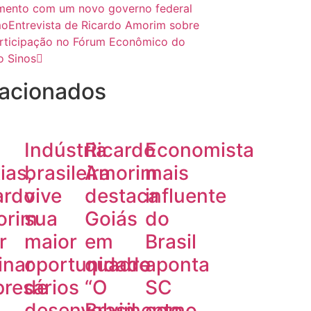
mento com um novo governo federal
mo
Entrevista de Ricardo Amorim sobre
rticipação no Fórum Econômico do
o Sinos
acionados
Indústria
Ricardo
Economista
ias,
brasileira
Amorim
mais
ardo
vive
destaca
influente
orim
sua
Goiás
do
r
maior
em
Brasil
inar
oportunidade
quadro
aponta
resários
de
“O
SC
desenvolvimento
Brasil
como