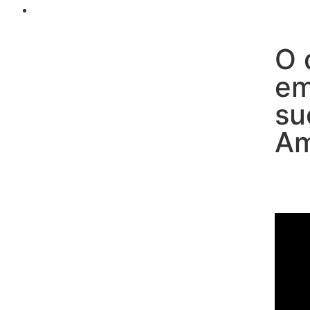
O 
em
su
Am