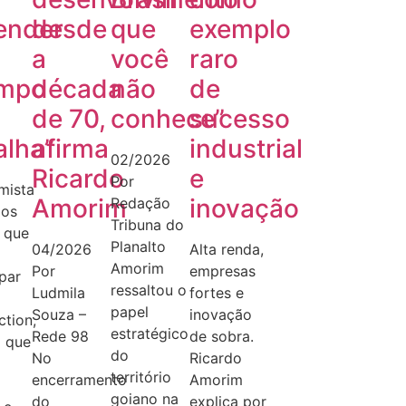
ender
desde
que
exemplo
a
você
raro
mpo
década
não
de
de 70,
conhece”
sucesso
alha”
afirma
industrial
02/2026
Ricardo
e
Por
mista
Amorim
inovação
Redação
dos
Tribuna do
 que
Planalto
04/2026
Alta renda,
Amorim
Por
empresas
ipar
ressaltou o
Ludmila
fortes e
papel
Souza –
inovação
tion,
estratégico
Rede 98
de sobra.
 que
do
No
Ricardo
território
encerramento
Amorim
goiano na
do
explica por