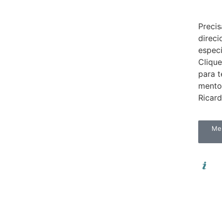
Preci
direc
espec
Clique
para 
mento
Ricar
Men