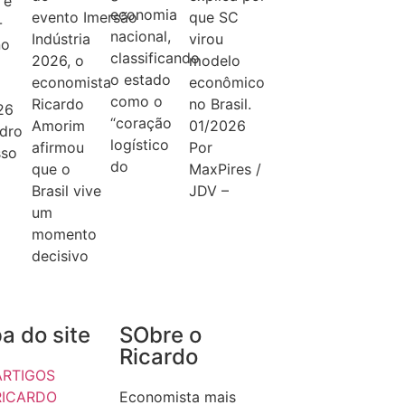
 e
economia
evento Imersão
que SC
-
nacional,
Indústria
virou
no
classificando
2026, o
modelo
o estado
economista
econômico
como o
Ricardo
no Brasil.
26
“coração
Amorim
01/2026
dro
logístico
afirmou
Por
sso
do
que o
MaxPires /
Brasil vive
JDV –
um
momento
decisivo
a do site
SObre o
Ricardo
ARTIGOS
RICARDO
Economista mais