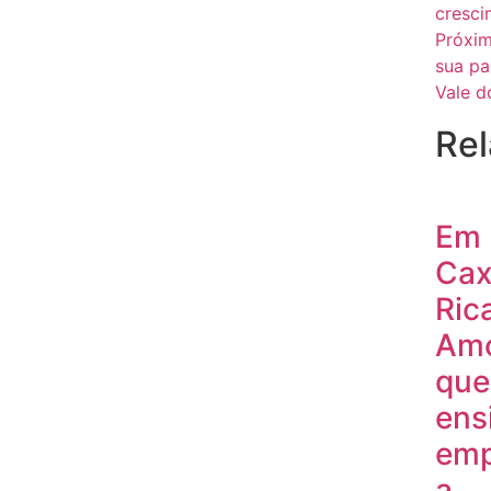
cresci
Próxi
sua pa
Vale d
Rel
Em
Cax
Ric
Am
que
ens
emp
a