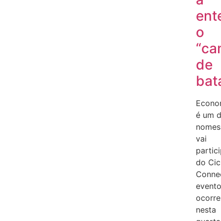
ent
o
“ca
de
bat
Econo
é um 
nomes
vai
partic
do Cic
Connec
evento
ocorre
nesta