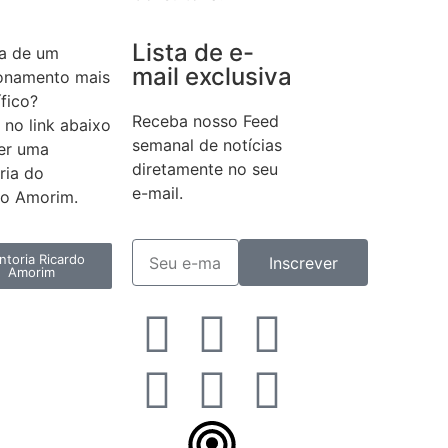
Lista de e-
sa de um
mail exclusiva
ionamento mais
ífico?
Receba nosso Feed
 no link abaixo
semanal de notícias
ter uma
diretamente no seu
ria do
e-mail.
do Amorim.
toria Ricardo
Inscrever
Amorim