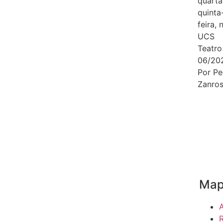
quarta
quinta
feira, 
UCS
Teatro
06/20
Por Pe
Zanro
Map