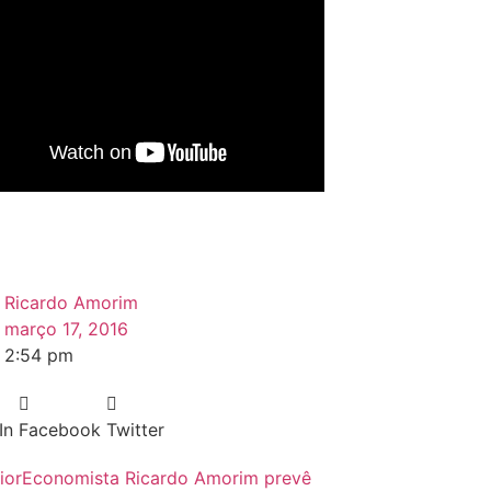
Ricardo Amorim
março 17, 2016
2:54 pm
In
Facebook
Twitter
ior
Economista Ricardo Amorim prevê