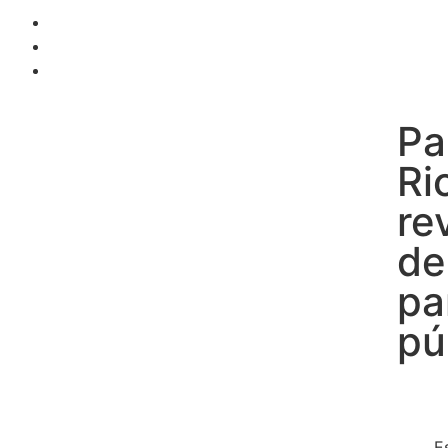
Pa
Ri
re
de
pa
pú
E