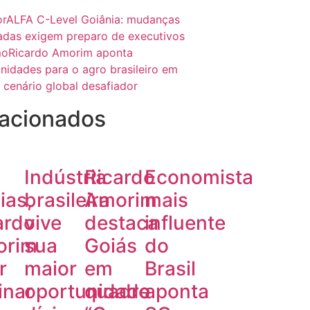
or
ALFA C-Level Goiânia: mudanças
adas exigem preparo de executivos
mo
Ricardo Amorim aponta
nidades para o agro brasileiro em
 cenário global desafiador
acionados
Indústria
Ricardo
Economista
ias,
brasileira
Amorim
mais
ardo
vive
destaca
influente
orim
sua
Goiás
do
r
maior
em
Brasil
inar
oportunidade
quadro
aponta