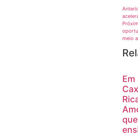
Anteri
aceler
Próxi
oportu
meio a
Rel
Em
Cax
Ric
Am
que
ens