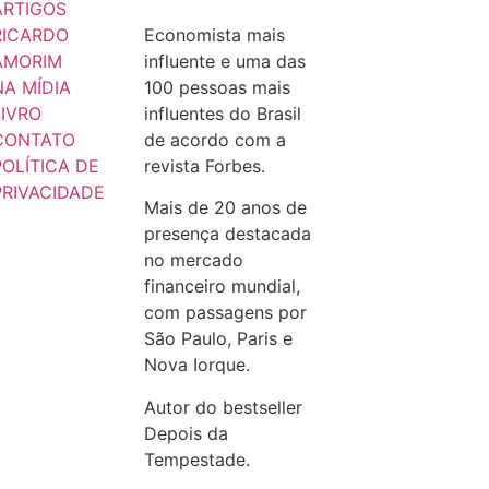
ARTIGOS
RICARDO
Economista mais
AMORIM
influente e uma das
NA MÍDIA
100 pessoas mais
LIVRO
influentes do Brasil
CONTATO
de acordo com a
POLÍTICA DE
revista Forbes.
PRIVACIDADE
Mais de 20 anos de
presença destacada
no mercado
financeiro mundial,
com passagens por
São Paulo, Paris e
Nova Iorque.
Autor do bestseller
Depois da
Tempestade.