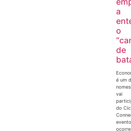
emp
a
ent
o
“ca
de
bat
Econo
é um 
nomes
vai
partic
do Cic
Connec
evento
ocorre