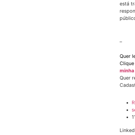
está t
respon
públic
–
Quer l
Cliqu
minha 
Quer r
Cadas
R
s
1
Linked