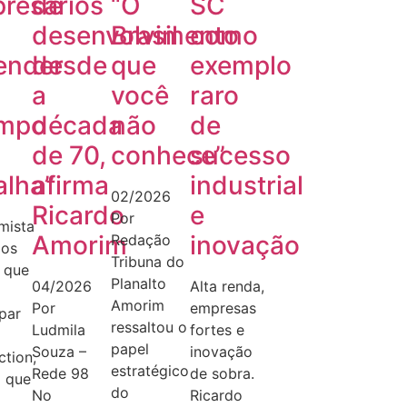
resários
de
“O
SC
desenvolvimento
Brasil
como
ender
desde
que
exemplo
a
você
raro
mpo
década
não
de
de 70,
conhece”
sucesso
alha”
afirma
industrial
02/2026
Ricardo
e
Por
mista
Amorim
inovação
Redação
dos
Tribuna do
 que
Planalto
04/2026
Alta renda,
Amorim
Por
empresas
ipar
ressaltou o
Ludmila
fortes e
papel
Souza –
inovação
tion,
estratégico
Rede 98
de sobra.
 que
do
No
Ricardo