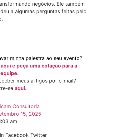
ransformando negócios. Ele também
deu a algumas perguntas feitas pelo
o.
evar minha palestra ao seu evento?
e
aqui e peça uma cotação para a
equipe.
eceber meus artigos por e-mail?
tre-se
aqui
.
icam Consultoria
etembro 15, 2025
1:03 am
In
Facebook
Twitter