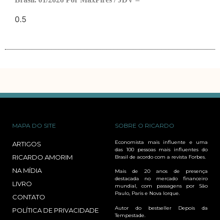
MAPA DO SITE
SOBRE O RICARDO
Economista mais influente e uma
ARTIGOS
das 100 pessoas mais influentes do
RICARDO AMORIM
Brasil de acordo com a revista Forbes.
NA MÍDIA
Mais de 20 anos de presença
destacada no mercado financeiro
LIVRO
mundial, com passagens por São
Paulo, Paris e Nova Iorque.
CONTATO
Autor do bestseller Depois da
POLÍTICA DE PRIVACIDADE
Tempestade.