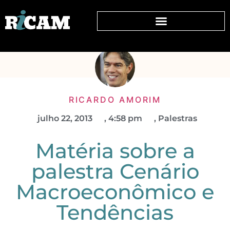
RICARDO AMORIM
julho 22, 2013
,
4:58 pm
,
Palestras
Matéria sobre a
palestra Cenário
Macroeconômico e
Tendências