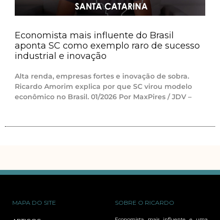
Economista mais influente do Brasil
aponta SC como exemplo raro de sucesso
industrial e inovação
Alta renda, empresas fortes e inovação de sobra.
Ricardo Amorim explica por que SC virou modelo
econômico no Brasil. 01/2026 Por MaxPires / JDV –
MAPA DO SITE
SOBRE O RICARDO
Economista mais influente e uma