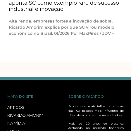
aponta SC como exemplo raro de sucesso
industrial e inovação
Alta renda, empresas fortes e inovação de sobra.
Ricardo Amorim explica por que SC virou modelo
econômico no Brasil. 01/2026 Por MaxPires / JDV –
MAPA DO SITE
SOBRE O RICARDO
Economista mais influente e uma
ARTIGOS
das 100 pessoas mais influentes do
RICARDO AMORIM
Brasil de acordo com a revista Forbes.
NA MÍDIA
Mais de 20 anos de presença
destacada no mercado financeiro