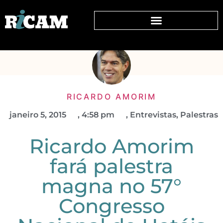
RICARDO AMORIM
janeiro 5, 2015
,
4:58 pm
,
Entrevistas
,
Palestras
Ricardo Amorim
fará palestra
magna no 57°
Congresso