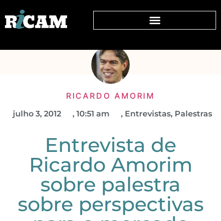
RICARDO AMORIM
julho 3, 2012
,
10:51 am
,
Entrevistas
,
Palestras
Entrevista de
Ricardo Amorim
sobre palestra
sobre perspectivas