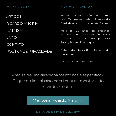
MAPA DO SITE
SOBRE O RICARDO
Economista mais influente e uma
ARTIGOS
das 100 pessoas mais influentes do
RICARDO AMORIM
Brasil de acordo com a revista Forbes.
NA MÍDIA
Mais de 20 anos de presença
destacada no mercado financeiro
LIVRO
mundial, com passagens por São
Paulo, Paris e Nova Iorque.
CONTATO
Autor do bestseller Depois da
POLÍTICA DE PRIVACIDADE
Tempestade.
CEO da RICAM Consultoria.
Precisa de um direcionamento mais específico?
Clique no link abaixo para ter uma mentoria do
Ricardo Amorim.
Mentoria Ricardo Amorim
LISTA DE E-MAIL EXCLUSIVA