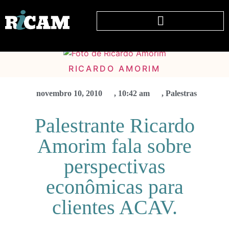
RICARDO AMORIM
novembro 10, 2010
,
10:42 am
,
Palestras
Palestrante Ricardo
Amorim fala sobre
perspectivas
econômicas para
clientes ACAV.