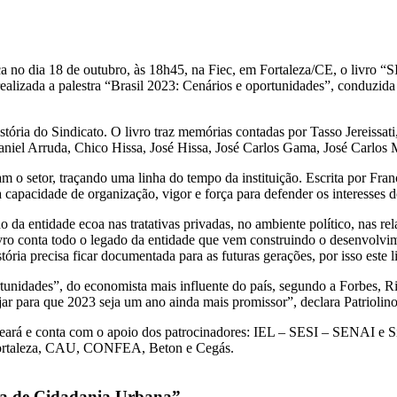
ança no dia 18 de outubro, às 18h45, na Fiec, em Fortaleza/CE, o l
 realizada a palestra “Brasil 2023: Cenários e oportunidades”, conduz
tória do Sindicato. O livro traz memórias contadas por Tasso Jereissati
iel Arruda, Chico Hissa, José Hissa, José Carlos Gama, José Carlos M
ram o setor, traçando uma linha do tempo da instituição. Escrita por Fra
a capacidade de organização, vigor e força para defender os interesses 
 da entidade ecoa nas tratativas privadas, no ambiente político, nas r
vro conta todo o legado da entidade que vem construindo o desenvolvi
stória precisa ficar documentada para as futuras gerações, por isso este 
rtunidades”, do economista mais influente do país, segundo a Forbes, R
jar para que 2023 seja um ano ainda mais promissor”, declara Patriolin
Ceará e conta com o apoio dos patrocinadores: IEL – SESI – SENAI e 
ortaleza, CAU, CONFEA, Beton e Cegás.
a de Cidadania Urbana”