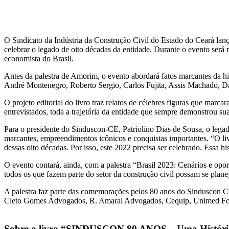
O Sindicato da Indústria da Construção Civil do Estado do Ceará l
celebrar o legado de oito décadas da entidade. Durante o evento será
economista do Brasil.
Antes da palestra de Amorim, o evento abordará fatos marcantes da his
André Montenegro, Roberto Sergio, Carlos Fujita, Assis Machado, Dan
O projeto editorial do livro traz relatos de célebres figuras que marca
entrevistados, toda a trajetória da entidade que sempre demonstrou su
Para o presidente do Sinduscon-CE, Patriolino Dias de Sousa, o legado
marcantes, empreendimentos icônicos e conquistas importantes. “O li
dessas oito décadas. Por isso, este 2022 precisa ser celebrado. Essa hi
O evento contará, ainda, com a palestra “Brasil 2023: Cenários e opo
todos os que fazem parte do setor da construção civil possam se plane
A palestra faz parte das comemorações pelos 80 anos do Sinduscon 
Cleto Gomes Advogados, R. Amaral Advogados, Cequip, Unimed F
Sobre o livro “SINDUSCON 80 ANOS – Uma Históri