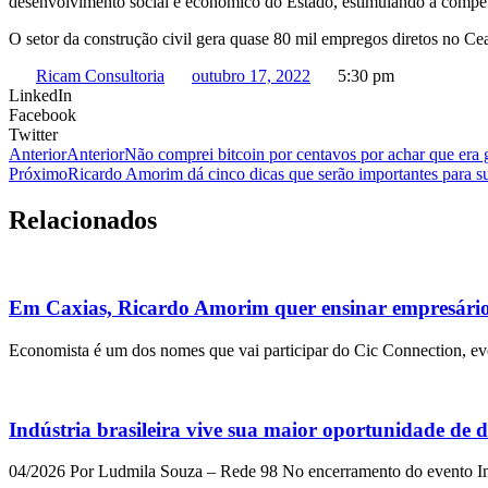
desenvolvimento social e econômico do Estado, estimulando a competit
O setor da construção civil gera quase 80 mil empregos diretos no Ce
Ricam Consultoria
outubro 17, 2022
5:30 pm
LinkedIn
Facebook
Twitter
Anterior
Anterior
Não comprei bitcoin por centavos por achar que era
Próximo
Ricardo Amorim dá cinco dicas que serão importantes para s
Relacionados
Em Caxias, Ricardo Amorim quer ensinar empresário
Economista é um dos nomes que vai participar do Cic Connection, ev
Indústria brasileira vive sua maior oportunidade de
04/2026 Por Ludmila Souza – Rede 98 No encerramento do evento Im