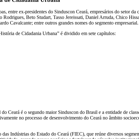
oas, entre ex-presidentes do Sinduscon Ceará, empresários do setor da co
 Rodrigues, Beto Studart, Tasso Jereissati, Daniel Arruda, Chico His
cardo Cavalcante; entre outros grandes nomes do segmento empresarial.
ria de Cidadania Urbana” é dividido em sete capítulos:
do Ceará é o segundo maior Sinduscon do Brasil e a entidade de classe 
 ativamente no processo de desenvolvimento do Ceará no âmbito socioeco
 das Indústrias do Estado do Ceará (FIEC), que reúne diversos segmento