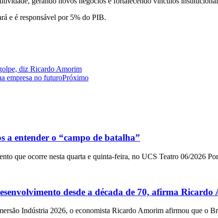
ividade, gerando novos negócios e fortalecendo vínculos institucionai
ará e é responsável por 5% do PIB.
 golpe, diz Ricardo Amorim
ua empresa no futuro
Próximo
s a entender o “campo de batalha”
ento que ocorre nesta quarta e quinta-feira, no UCS Teatro 06/2026 Po
 desenvolvimento desde a década de 70, afirma Ricard
ersão Indústria 2026, o economista Ricardo Amorim afirmou que o Br