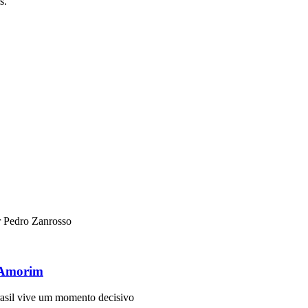
s.
r Pedro Zanrosso
o Amorim
asil vive um momento decisivo