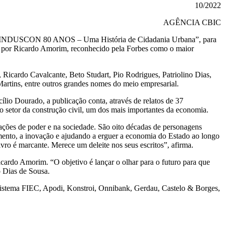
10/2022
AGÊNCIA CBIC
ivro “SINDUSCON 80 ANOS – Uma História de Cidadania Urbana”, para
ida por Ricardo Amorim, reconhecido pela Forbes como o maior
, Ricardo Cavalcante, Beto Studart, Pio Rodrigues, Patriolino Dias,
artins, entre outros grandes nomes do meio empresarial.
ncílio Dourado, a publicação conta, através de relatos de 37
do setor da construção civil, um dos mais importantes da economia.
elações de poder e na sociedade. São oito décadas de personagens
mento, a inovação e ajudando a erguer a economia do Estado ao longo
livro é marcante. Merece um deleite nos seus escritos”, afirma.
icardo Amorim. “O objetivo é lançar o olhar para o futuro para que
o Dias de Sousa.
Sistema FIEC, Apodi, Konstroi, Onnibank, Gerdau, Castelo & Borges,