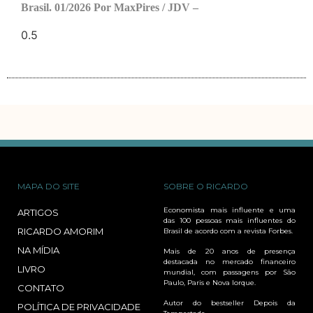
Brasil. 01/2026 Por MaxPires / JDV –
MAPA DO SITE
SOBRE O RICARDO
Economista mais influente e uma
ARTIGOS
das 100 pessoas mais influentes do
RICARDO AMORIM
Brasil de acordo com a revista Forbes.
NA MÍDIA
Mais de 20 anos de presença
destacada no mercado financeiro
LIVRO
mundial, com passagens por São
Paulo, Paris e Nova Iorque.
CONTATO
Autor do bestseller Depois da
POLÍTICA DE PRIVACIDADE