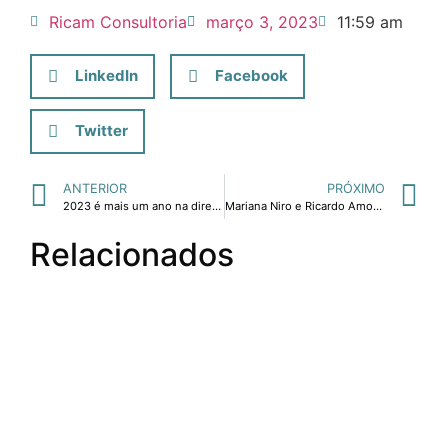
Ricam Consultoria
março 3, 2023
11:59 am
LinkedIn
Facebook
Twitter
ANTERIOR
PRÓXIMO
2023 é mais um ano na direção de uma nova era
Mariana Niro e Ricardo Amorim fizeram um talk sobre tendências mundiais de mercado e mercado imobiliário em Miami, terça-feira na Artefacto Beach & Country no Jd. America.
Relacionados