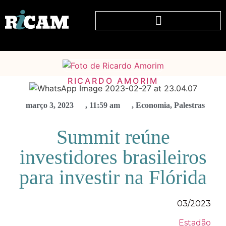
RICARDO AMORIM
março 3, 2023
,
11:59 am
,
Economia
,
Palestras
Summit reúne
investidores brasileiros
para investir na Flórida
03/2023
Estadão