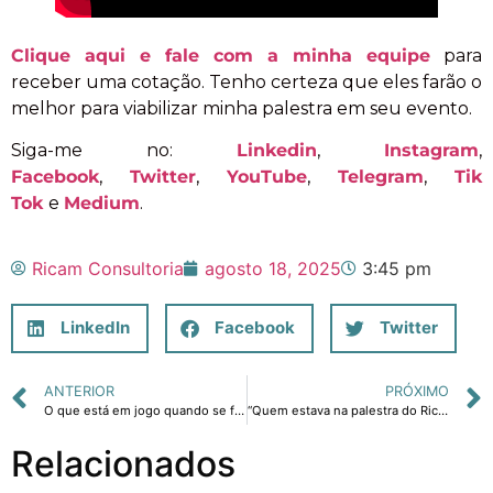
Clique aqui e fale com a minha equipe
para
receber uma cotação. Tenho certeza que eles farão o
melhor para viabilizar minha palestra em seu evento.
Siga-me no:
Linkedin
,
Instagram
,
Facebook
,
Twitter
,
YouTube
,
Telegram
,
Tik
Tok
e
Medium
.
Ricam Consultoria
agosto 18, 2025
3:45 pm
LinkedIn
Facebook
Twitter
ANTERIOR
PRÓXIMO
O que está em jogo quando se fala em juros, dólar e política econômica?
“Quem estava na palestra do Ricardo Amorim deu um passo adiante. Ele acertou tudo”
Relacionados