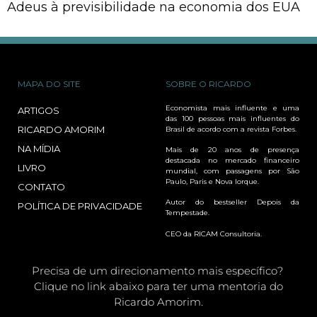
Adeus à previsibilidade na economia dos EUA
MAPA DO SITE
SOBRE O RICARDO
Economista mais influente e uma
ARTIGOS
das 100 pessoas mais influentes do
RICARDO AMORIM
Brasil de acordo com a revista Forbes.
NA MÍDIA
Mais de 20 anos de presença
destacada no mercado financeiro
LIVRO
mundial, com passagens por São
Paulo, Paris e Nova Iorque.
CONTATO
Autor do bestseller Depois da
POLÍTICA DE PRIVACIDADE
Tempestade.
CEO da RICAM Consultoria.
Precisa de um direcionamento mais específico?
Clique no link abaixo para ter uma mentoria do
Ricardo Amorim.