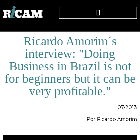
Ricardo Amorim´s
interview: "Doing
Business in Brazil is not
for beginners but it can be
very profitable."
07/2013
Por Ricardo Amorim