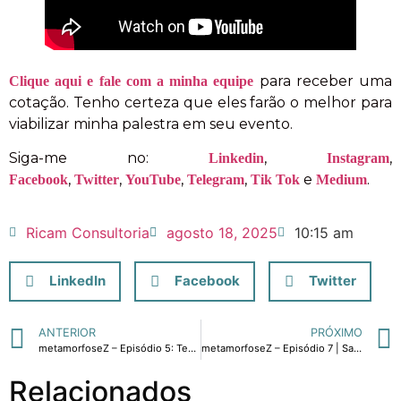
para receber uma
Clique aqui e fale com a minha equipe
cotação. Tenho certeza que eles farão o melhor para
viabilizar minha palestra em seu evento.
Siga-me no:
,
,
Linkedin
Instagram
,
,
,
,
e
.
Facebook
Twitter
YouTube
Telegram
Tik Tok
Medium
Ricam Consultoria
agosto 18, 2025
10:15 am
LinkedIn
Facebook
Twitter
ANTERIOR
PRÓXIMO
metamorfoseZ – Episódio 5: Tecnologia e parceria no momento de crise. Com Léo Biscaglia.
metamorfoseZ – Episódio 7 | Saúde e Tecnologia: Parceria que salva vidas
Relacionados