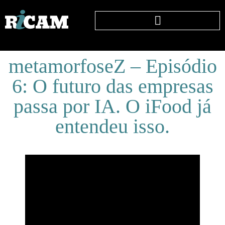
metamorfoseZ – Episódio
6: O futuro das empresas
passa por IA. O iFood já
entendeu isso.