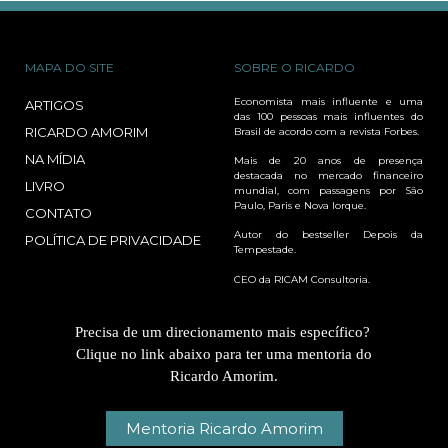
MAPA DO SITE
SOBRE O RICARDO
Economista mais influente e uma
ARTIGOS
das 100 pessoas mais influentes do
RICARDO AMORIM
Brasil de acordo com a revista Forbes.
NA MÍDIA
Mais de 20 anos de presença
destacada no mercado financeiro
LIVRO
mundial, com passagens por São
Paulo, Paris e Nova Iorque.
CONTATO
Autor do bestseller Depois da
POLÍTICA DE PRIVACIDADE
Tempestade.
CEO da RICAM Consultoria.
Precisa de um direcionamento mais específico?
Clique no link abaixo para ter uma mentoria do
Ricardo Amorim.
Mentoria Ricardo Amorim