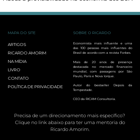
MAPA DO SITE
SOBRE O RICARDO
Economista mais influente e uma
ARTIGOS
das 100 pessoas mais influentes do
RICARDO AMORIM
Brasil de acordo com a revista Forbes.
NA MÍDIA
Mais de 20 anos de presença
destacada no mercado financeiro
LIVRO
mundial, com passagens por São
Paulo, Paris e Nova Iorque.
CONTATO
Autor do bestseller Depois da
POLÍTICA DE PRIVACIDADE
Tempestade.
CEO da RICAM Consultoria.
Precisa de um direcionamento mais específico?
Clique no link abaixo para ter uma mentoria do
Ricardo Amorim.