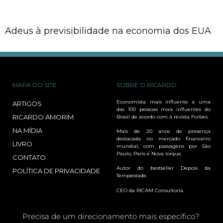
Adeus à previsibilidade na economia dos EUA
MAPA DO SITE
SOBRE O RICARDO
Economista mais influente e uma
ARTIGOS
das 100 pessoas mais influentes do
RICARDO AMORIM
Brasil de acordo com a revista Forbes.
NA MÍDIA
Mais de 20 anos de presença
destacada no mercado financeiro
LIVRO
mundial, com passagens por São
Paulo, Paris e Nova Iorque.
CONTATO
Autor do bestseller Depois da
POLÍTICA DE PRIVACIDADE
Tempestade.
CEO da RICAM Consultoria.
Precisa de um direcionamento mais específico?