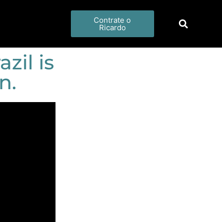
Contrate o
Ricardo
zil is
n.