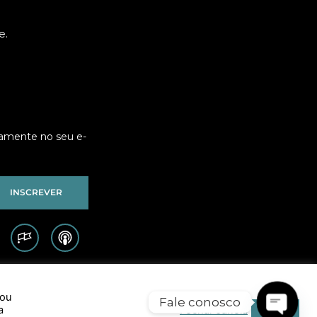
e.
tamente no seu e-
INSCREVER
 ou
Fale conosco
a
Fechar Janela
Aceitar