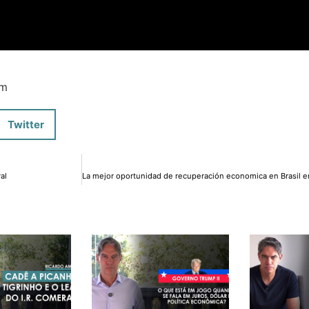
pm
Twitter
al