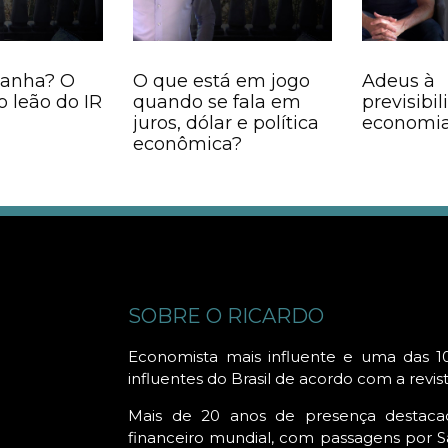
canha? O
O que está em jogo
Adeus à
o leão do IR
quando se fala em
previsibi
juros, dólar e política
economia
econômica?
SOBRE O RICARDO
Economista mais influente e uma das 1
influentes do Brasil de acordo com a revis
Mais de 20 anos de presença destac
financeiro mundial, com passagens por Sã