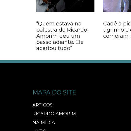
“Quem estava na
Cadê a pi
palestra do Ricardo
tigrinho e 
Amorim deu um
comeram.
passo adiante. Ele
acertou tudo”
MAPA DO SITE
ARTIGOS
RICARDO AMORIM
NA MÍDIA