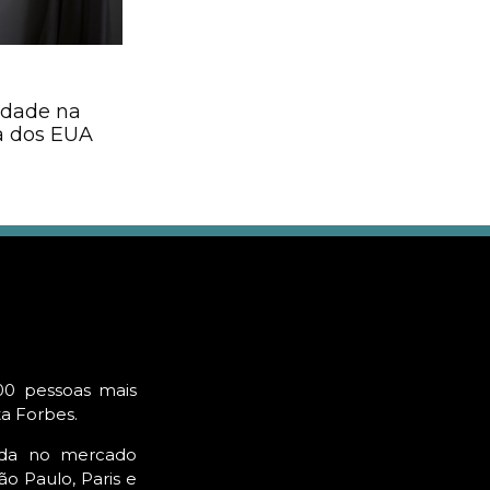
lidade na
 dos EUA
00 pessoas mais
ta Forbes.
ada no mercado
o Paulo, Paris e