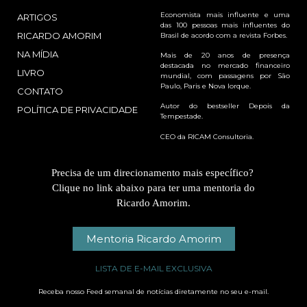
Economista mais influente e uma
ARTIGOS
das 100 pessoas mais influentes do
RICARDO AMORIM
Brasil de acordo com a revista Forbes.
NA MÍDIA
Mais de 20 anos de presença
destacada no mercado financeiro
LIVRO
mundial, com passagens por São
Paulo, Paris e Nova Iorque.
CONTATO
Autor do bestseller Depois da
POLÍTICA DE PRIVACIDADE
Tempestade.
CEO da RICAM Consultoria.
Precisa de um direcionamento mais específico?
Clique no link abaixo para ter uma mentoria do
Ricardo Amorim.
Mentoria Ricardo Amorim
LISTA DE E-MAIL EXCLUSIVA
Receba nosso Feed semanal de notícias diretamente no seu e-mail.