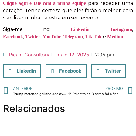
para receber uma
Clique aqui e fale com a minha equipe
cotação. Tenho certeza que eles farão o melhor para
viabilizar minha palestra em seu evento.
Siga-me no:
,
,
Linkedin
Instagram
,
,
,
,
e
.
Facebook
Twitter
YouTube
Telegram
Tik Tok
Medium
Ricam Consultoria
maio 12, 2025
2:05 pm
LinkedIn
Facebook
Twitter
ANTERIOR
PRÓXIMO
Trump matando galinha dos ovos de ouro
“A Palestra do Ricardo foi a âncora que segurou nosso negócio em plena pandemia”
Relacionados