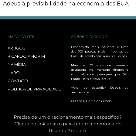
Adeus à previsibilidade na economia dos EUA
MAPA DO SITE
SOBRE O RICARDO
Economista mais influente e uma
ARTIGOS
das 100 pessoas mais influentes do
RICARDO AMORIM
Brasil de acordo com a revista Forbes.
NA MÍDIA
Mais de 20 anos de presença
destacada no mercado financeiro
LIVRO
mundial, com passagens por São
Paulo, Paris e Nova Iorque.
CONTATO
Autor do bestseller Depois da
POLÍTICA DE PRIVACIDADE
Tempestade.
CEO da RICAM Consultoria.
Precisa de um direcionamento mais específico?
Clique no link abaixo para ter uma mentoria do
Ricardo Amorim.