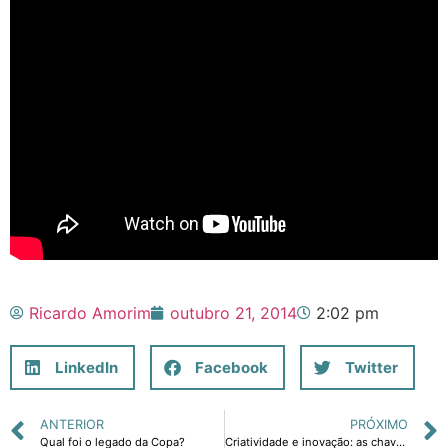
Ricardo Amorim
outubro 21, 2014
2:02 pm
LinkedIn
Facebook
Twitter
ANTERIOR
PRÓXIMO
Qual foi o legado da Copa?
Criatividade e inovação: as chaves para um Brasil melhor.