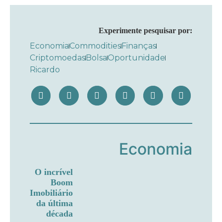
Experimente pesquisar por:
Economia
Commodities
Finanças
Criptomoedas
Bolsa
Oportunidade
Ricardo
Economia
O incrível
Boom
Imobiliário
da última
década