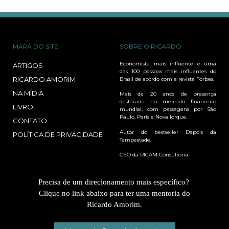
MAPA DO SITE
SOBRE O RICARDO
Economista mais influente e uma
ARTIGOS
das 100 pessoas mais influentes do
RICARDO AMORIM
Brasil de acordo com a revista Forbes.
NA MÍDIA
Mais de 20 anos de presença
destacada no mercado financeiro
LIVRO
mundial, com passagens por São
Paulo, Paris e Nova Iorque.
CONTATO
Autor do bestseller Depois da
POLÍTICA DE PRIVACIDADE
Tempestade.
CEO da RICAM Consultoria.
Precisa de um direcionamento mais específico?
Clique no link abaixo para ter uma mentoria do
Ricardo Amorim.