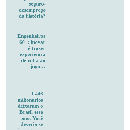
seguro-
desemprego
da história?
Engenheiros
60+: inovar
é trazer
experiência
de volta ao
jogo…
1.446
milionários
deixaram o
Brasil esse
ano. Você
deveria se