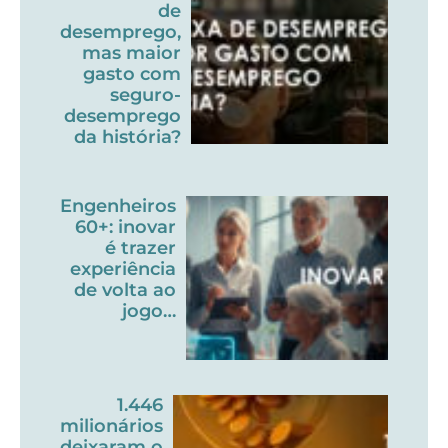
de
desemprego,
mas maior
gasto com
seguro-
desemprego
da história?
Engenheiros
60+: inovar
é trazer
experiência
de volta ao
jogo…
1.446
milionários
deixaram o