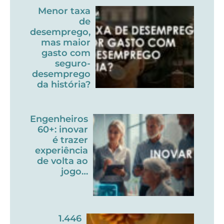
Menor taxa
de
desemprego,
mas maior
gasto com
seguro-
desemprego
da história?
Engenheiros
60+: inovar
é trazer
experiência
de volta ao
jogo…
1.446