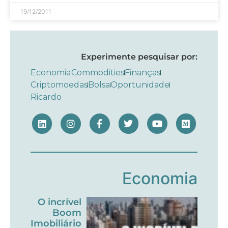
19/12/2011
Experimente pesquisar por:
Economia
Commodities
Finanças
Criptomoedas
Bolsa
Oportunidade
Ricardo
Economia
O incrível
Boom
Imobiliário