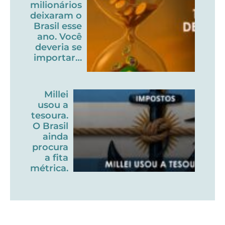
milionários
deixaram o
Brasil esse
ano. Você
deveria se
importar…
Millei
usou a
tesoura.
O Brasil
ainda
procura
a fita
métrica.