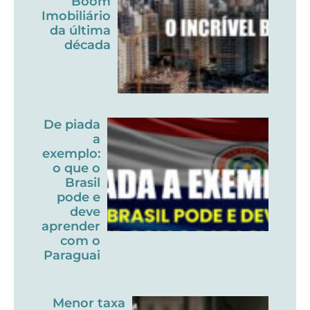
Boom
Imobiliário
da última
década
De piada
a
exemplo:
o que o
Brasil
pode e
deve
aprender
com o
Paraguai
Menor taxa