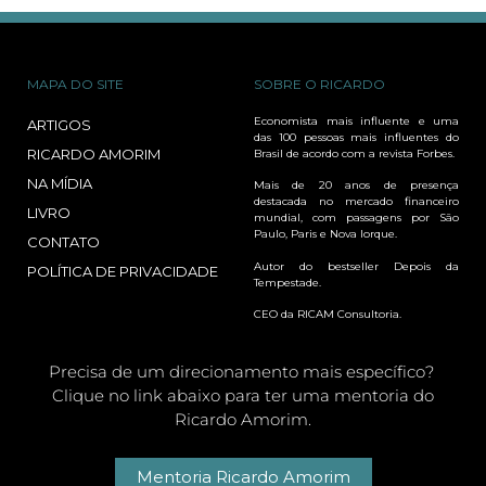
MAPA DO SITE
SOBRE O RICARDO
Economista mais influente e uma
ARTIGOS
das 100 pessoas mais influentes do
RICARDO AMORIM
Brasil de acordo com a revista Forbes.
NA MÍDIA
Mais de 20 anos de presença
destacada no mercado financeiro
LIVRO
mundial, com passagens por São
Paulo, Paris e Nova Iorque.
CONTATO
Autor do bestseller Depois da
POLÍTICA DE PRIVACIDADE
Tempestade.
CEO da RICAM Consultoria.
Precisa de um direcionamento mais específico?
Clique no link abaixo para ter uma mentoria do
Ricardo Amorim.
Mentoria Ricardo Amorim