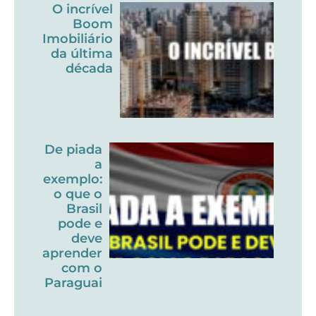
O incrível
Boom
Imobiliário
da última
década
De piada
a
exemplo:
o que o
Brasil
pode e
deve
aprender
com o
Paraguai