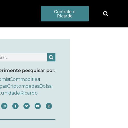
Contrate o
Ricardo
erimente pesquisar por:
omia
Commodities
ças
Criptomoedas
Bolsa
tunidade
Ricardo