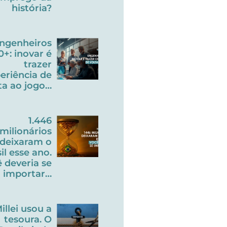
história?
ngenheiros
0+: inovar é
trazer
eriência de
ta ao jogo…
1.446
milionários
deixaram o
il esse ano.
 deveria se
importar…
illei usou a
tesoura. O