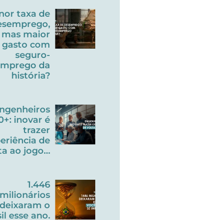
nor taxa de
esemprego,
mas maior
gasto com
seguro-
emprego da
história?
ngenheiros
0+: inovar é
trazer
eriência de
ta ao jogo…
1.446
milionários
deixaram o
il esse ano.