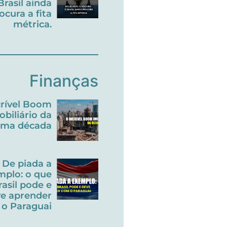
Brasil ainda
ocura a fita
métrica.
Finanças
crível Boom
obiliário da
tima década
De piada a
mplo: o que
rasil pode e
e aprender
o Paraguai