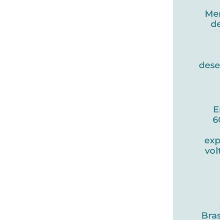
Me
d
des
E
6
exp
vol
Bras