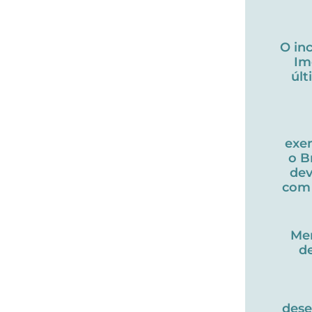
O in
Im
úl
exe
o B
dev
com 
Me
d
des