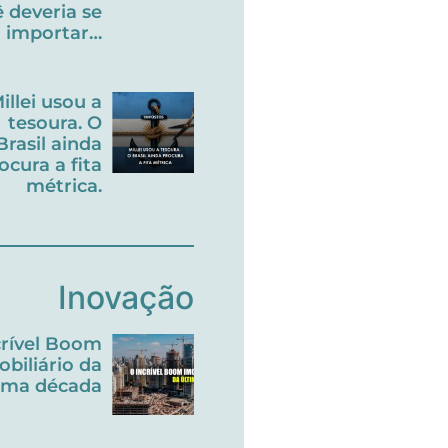
 deveria se
importar…
illei usou a
tesoura. O
Brasil ainda
ocura a fita
métrica.
Inovação
crível Boom
obiliário da
tima década