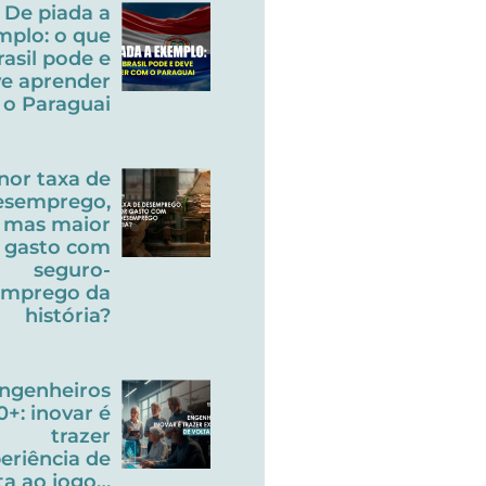
De piada a
mplo: o que
rasil pode e
e aprender
o Paraguai
nor taxa de
esemprego,
mas maior
gasto com
seguro-
emprego da
história?
ngenheiros
0+: inovar é
trazer
eriência de
ta ao jogo…