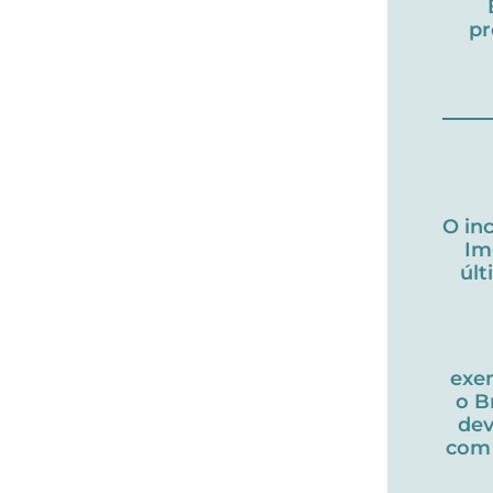
pr
O in
Im
úl
exe
o B
dev
com 