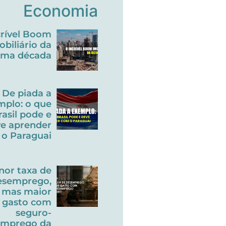
Economia
crível Boom
obiliário da
tima década
De piada a
mplo: o que
rasil pode e
e aprender
o Paraguai
nor taxa de
esemprego,
mas maior
gasto com
seguro-
emprego da