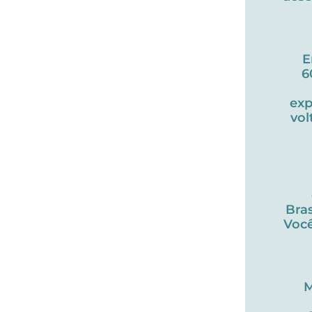
E
6
exp
vol
Bras
Você
M