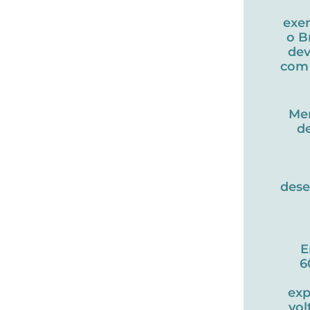
exe
o B
dev
com 
Me
d
des
E
6
exp
vol