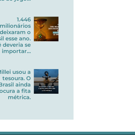
1.446
milionários
deixaram o
il esse ano.
 deveria se
importar…
illei usou a
tesoura. O
Brasil ainda
ocura a fita
métrica.