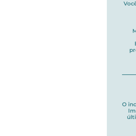
Você
M
pr
O in
Im
úl