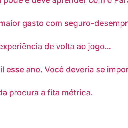
il pode e deve aprender com o Pa
maior gasto com seguro-desempre
experiência de volta ao jogo…
il esse ano. Você deveria se impo
da procura a fita métrica.