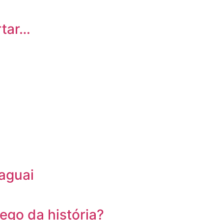
rtar…
raguai
go da história?