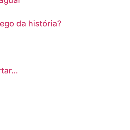
raguai
go da história?
rtar…