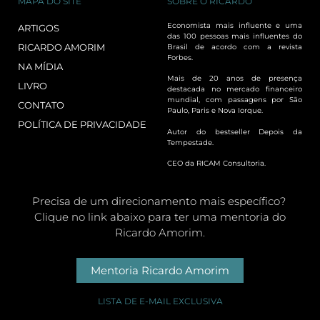
MAPA DO SITE
SOBRE O RICARDO
Economista mais influente e uma
ARTIGOS
das 100 pessoas mais influentes do
RICARDO AMORIM
Brasil de acordo com a revista
Forbes.
NA MÍDIA
Mais de 20 anos de presença
LIVRO
destacada no mercado financeiro
mundial, com passagens por São
CONTATO
Paulo, Paris e Nova Iorque.
POLÍTICA DE PRIVACIDADE
Autor do bestseller Depois da
Tempestade.
CEO da RICAM Consultoria.
Precisa de um direcionamento mais específico?
Clique no link abaixo para ter uma mentoria do
Ricardo Amorim.
Mentoria Ricardo Amorim
LISTA DE E-MAIL EXCLUSIVA