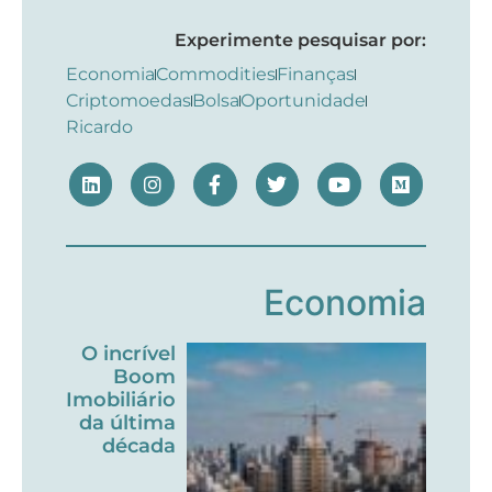
Experimente pesquisar por:
Economia
Commodities
Finanças
Criptomoedas
Bolsa
Oportunidade
Ricardo
Economia
O incrível
Boom
Imobiliário
da última
década