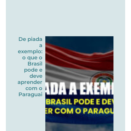
De piada
a
exemplo:
o que o
Brasil
pode e
deve
aprender
com o
Paraguai