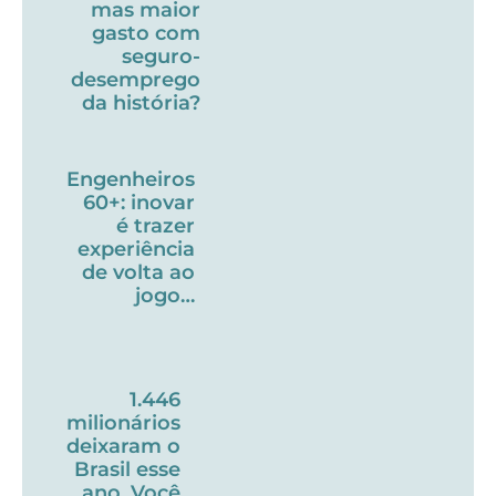
mas maior
gasto com
seguro-
desemprego
da história?
Engenheiros
60+: inovar
é trazer
experiência
de volta ao
jogo…
1.446
milionários
deixaram o
Brasil esse
ano. Você