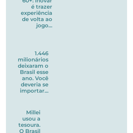
60+: inovar
é trazer
experiência
de volta ao
jogo…
1.446
milionários
deixaram o
Brasil esse
ano. Você
deveria se
importar…
Millei
usou a
tesoura.
O Brasil