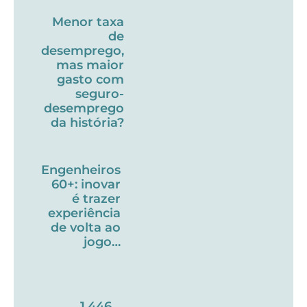
Menor taxa
de
desemprego,
mas maior
gasto com
seguro-
desemprego
da história?
Engenheiros
60+: inovar
é trazer
experiência
de volta ao
jogo…
1.446