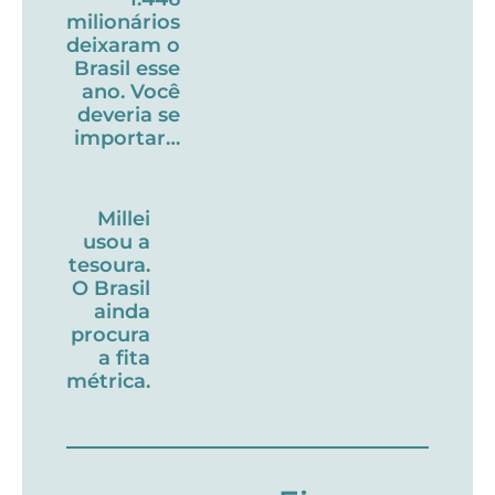
milionários
deixaram o
Brasil esse
ano. Você
deveria se
importar…
Millei
usou a
tesoura.
O Brasil
ainda
procura
a fita
métrica.