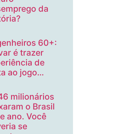
semprego da
tória?
enheiros 60+:
var é trazer
eriência de
ta ao jogo…
46 milionários
xaram o Brasil
e ano. Você
eria se