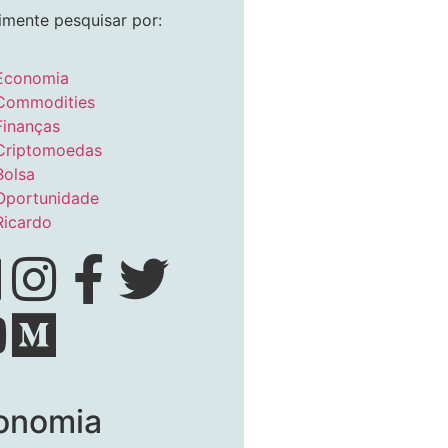
imente pesquisar por:
Economia
Commodities
Finanças
Criptomoedas
Bolsa
Oportunidade
Ricardo
onomia