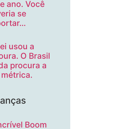
e ano. Você
eria se
ortar…
lei usou a
oura. O Brasil
da procura a
a métrica.
nanças
ncrível Boom