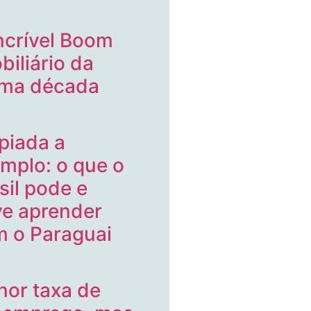
ncrível Boom
biliário da
ima década
piada a
mplo: o que o
sil pode e
e aprender
 o Paraguai
or taxa de