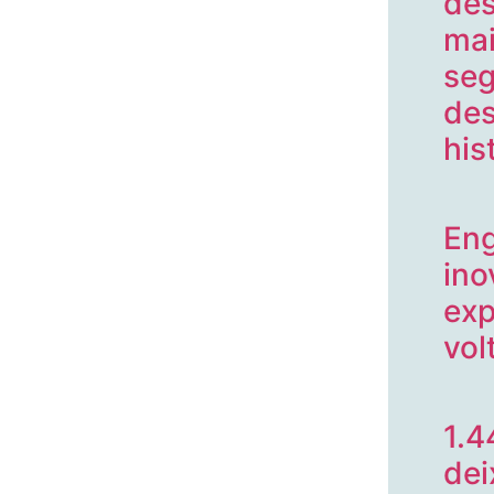
de
mai
seg
de
his
Eng
ino
exp
vol
1.4
dei