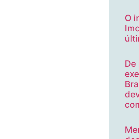
O i
Imo
últ
De 
exe
Bra
dev
com
Men