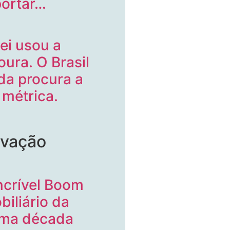
ortar…
lei usou a
oura. O Brasil
da procura a
a métrica.
ovação
ncrível Boom
biliário da
ima década