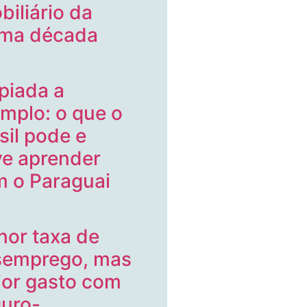
biliário da
ima década
piada a
mplo: o que o
sil pode e
e aprender
 o Paraguai
or taxa de
semprego, mas
or gasto com
uro-