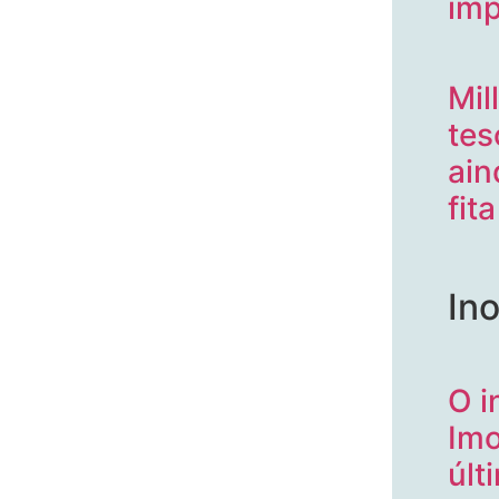
imp
Mil
tes
ain
fit
In
O i
Imo
últ