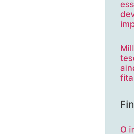
ess
dev
imp
Mil
tes
ain
fit
Fi
O i