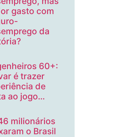
semprego, mas
or gasto com
uro-
semprego da
tória?
enheiros 60+:
var é trazer
eriência de
ta ao jogo…
46 milionários
xaram o Brasil