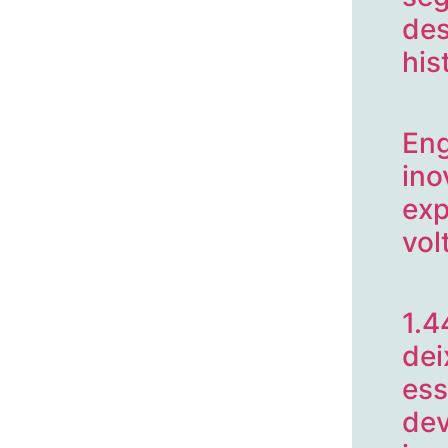
de
his
Eng
ino
exp
vol
1.4
dei
ess
dev