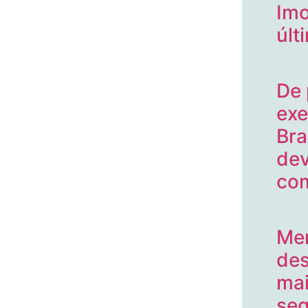
Imo
últ
De 
exe
Bra
dev
com
Men
de
mai
seg