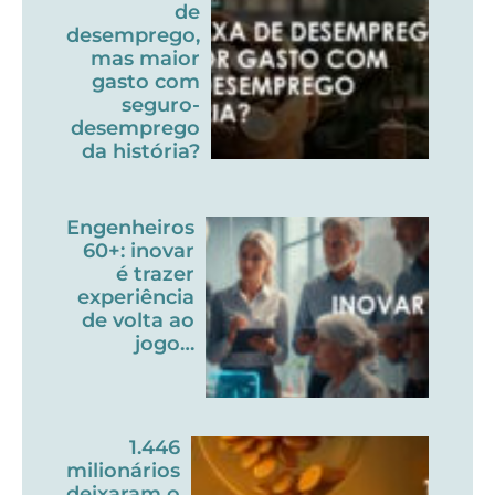
de
desemprego,
mas maior
gasto com
seguro-
desemprego
da história?
Engenheiros
60+: inovar
é trazer
experiência
de volta ao
jogo…
1.446
milionários
deixaram o