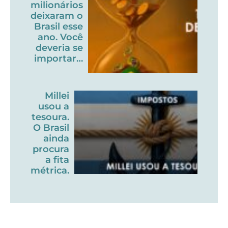
milionários
deixaram o
Brasil esse
ano. Você
deveria se
importar…
Millei
usou a
tesoura.
O Brasil
ainda
procura
a fita
métrica.