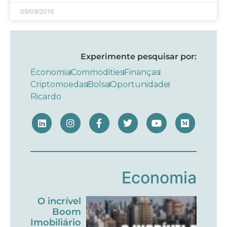
09/09/2016
Experimente pesquisar por:
Economia
Commodities
Finanças
Criptomoedas
Bolsa
Oportunidade
Ricardo
Economia
O incrível
Boom
Imobiliário