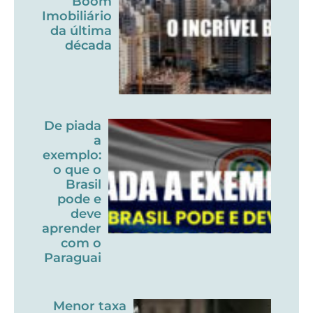
Boom
Imobiliário
da última
década
De piada
a
exemplo:
o que o
Brasil
pode e
deve
aprender
com o
Paraguai
Menor taxa