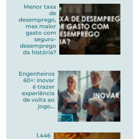
Menor taxa
de
desemprego,
mas maior
gasto com
seguro-
desemprego
da história?
Engenheiros
60+: inovar
é trazer
experiência
de volta ao
jogo…
1.446