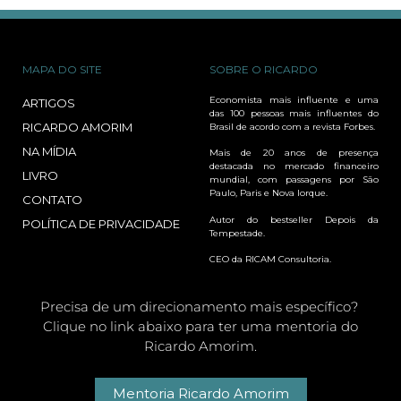
MAPA DO SITE
SOBRE O RICARDO
Economista mais influente e uma
ARTIGOS
das 100 pessoas mais influentes do
RICARDO AMORIM
Brasil de acordo com a revista Forbes.
NA MÍDIA
Mais de 20 anos de presença
destacada no mercado financeiro
LIVRO
mundial, com passagens por São
Paulo, Paris e Nova Iorque.
CONTATO
Autor do bestseller Depois da
POLÍTICA DE PRIVACIDADE
Tempestade.
CEO da RICAM Consultoria.
Precisa de um direcionamento mais específico?
Clique no link abaixo para ter uma mentoria do
Ricardo Amorim.
Mentoria Ricardo Amorim