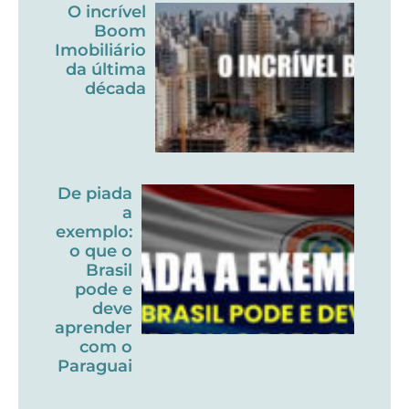
O incrível
Boom
Imobiliário
da última
década
De piada
a
exemplo:
o que o
Brasil
pode e
deve
aprender
com o
Paraguai