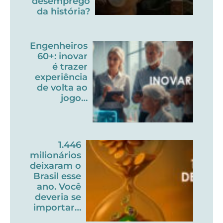
desemprego
da história?
Engenheiros
60+: inovar
é trazer
experiência
de volta ao
jogo…
1.446
milionários
deixaram o
Brasil esse
ano. Você
deveria se
importar…