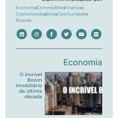
Economia
Commodities
Finanças
Criptomoedas
Bolsa
Oportunidade
Ricardo
Economia
O incrível
Boom
Imobiliário
da última
década