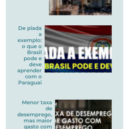
De piada
a
exemplo:
o que o
Brasil
pode e
deve
aprender
com o
Paraguai
Menor taxa
de
desemprego,
mas maior
gasto com