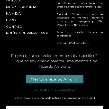
ARTIGOS
das 100 pessoas mais influentes do
RICARDO AMORIM
Brasil de acordo com a revista Forbes.
NA MÍDIA
Mais de 20 anos de presença
destacada no mercado financeiro
LIVRO
mundial, com passagens por São
Paulo, Paris e Nova Iorque.
CONTATO
Autor do bestseller Depois da
POLÍTICA DE PRIVACIDADE
Tempestade.
CEO da RICAM Consultoria.
Precisa de um direcionamento mais específico?
Clique no link abaixo para ter uma mentoria do
Ricardo Amorim.
Mentoria Ricardo Amorim
LISTA DE E-MAIL EXCLUSIVA
Receba nosso Feed semanal de notícias diretamente no seu e-mail.