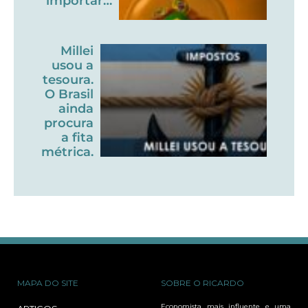
importar…
Millei
usou a
tesoura.
O Brasil
ainda
procura
a fita
métrica.
MAPA DO SITE
SOBRE O RICARDO
Economista mais influente e uma