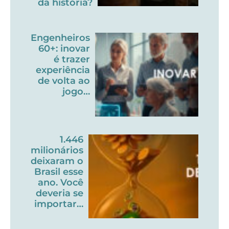
da história?
Engenheiros
60+: inovar
é trazer
experiência
de volta ao
jogo…
1.446
milionários
deixaram o
Brasil esse
ano. Você
deveria se
importar…