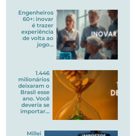
Engenheiros
60+: inovar
é trazer
experiência
de volta ao
jogo…
1.446
milionários
deixaram o
Brasil esse
ano. Você
deveria se
importar…
Millei