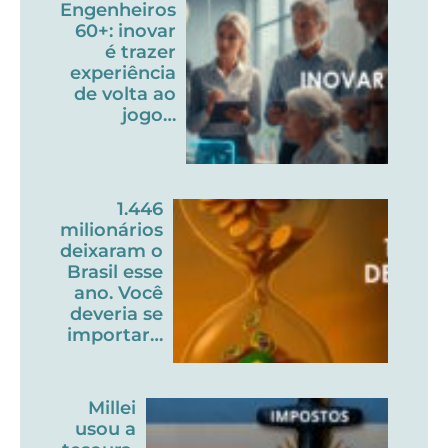
Engenheiros
60+: inovar
é trazer
experiência
de volta ao
jogo…
1.446
milionários
deixaram o
Brasil esse
ano. Você
deveria se
importar…
Millei
usou a