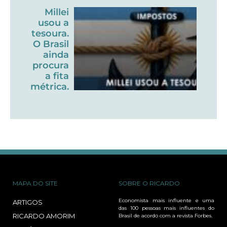
Millei
usou a
tesoura.
O Brasil
ainda
procura
a fita
métrica.
MAPA DO SITE
SOBRE O RICARDO
Economista mais influente e uma
ARTIGOS
das 100 pessoas mais influentes do
RICARDO AMORIM
Brasil de acordo com a revista Forbes.