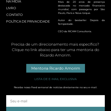
NA MÍDIA
Mais de 20 anos de presença
destacada no mercado financeiro
LIVRO
mundial, com passagens por São
Paulo, Paris e Nova Iorque.
CONTATO
Autor do bestseller Depois da
POLÍTICA DE PRIVACIDADE
Tempestade.
CEO da RICAM Consultoria.
Precisa de um direcionamento mais específico?
Clique no link abaixo para ter uma mentoria do
Ricardo Amorim.
Mentoria Ricardo Amorim
LISTA DE E-MAIL EXCLUSIVA
Receba nosso Feed semanal de notícias diretamente no seu e-mail.