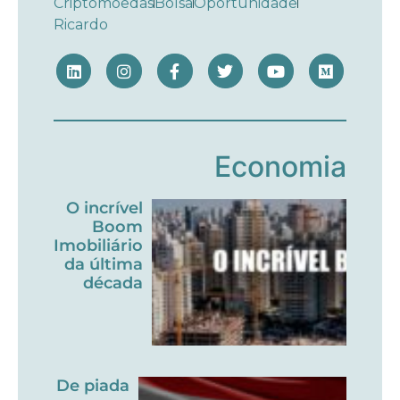
Criptomoedas
Bolsa
Oportunidade
Ricardo
Economia
O incrível
Boom
Imobiliário
da última
década
De piada