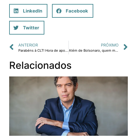
LinkedIn
Facebook
Twitter
ANTERIOR
PRÓXIMO
Parabéns à CLT! Hora de aposentá-la
Além de Bolsonaro, quem mais não gostou da decisão do TSE de torná-lo inelegível? Lula
Relacionados