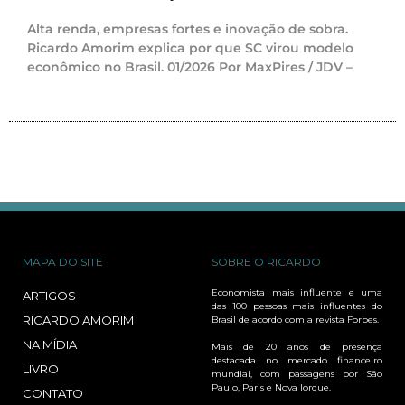
Alta renda, empresas fortes e inovação de sobra.
Ricardo Amorim explica por que SC virou modelo
econômico no Brasil. 01/2026 Por MaxPires / JDV –
MAPA DO SITE
SOBRE O RICARDO
Economista mais influente e uma
ARTIGOS
das 100 pessoas mais influentes do
RICARDO AMORIM
Brasil de acordo com a revista Forbes.
NA MÍDIA
Mais de 20 anos de presença
destacada no mercado financeiro
LIVRO
mundial, com passagens por São
Paulo, Paris e Nova Iorque.
CONTATO