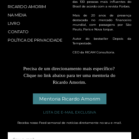
das 100 pessoas mais influentes do
RICARDO AMORIM
Brasil de acordo com a revista Forbes.
NA MÍDIA
Mais de 20 anos de presença
destacada no mercado financeiro
LIVRO
mundial, com passagens por São
Paulo, Paris e Nova Iorque.
CONTATO
Autor do bestseller Depois da
POLÍTICA DE PRIVACIDADE
Tempestade.
CEO da RICAM Consultoria.
Precisa de um direcionamento mais específico?
Clique no link abaixo para ter uma mentoria do
Ricardo Amorim.
Mentoria Ricardo Amorim
LISTA DE E-MAIL EXCLUSIVA
Receba nosso Feed semanal de notícias diretamente no seu e-mail.