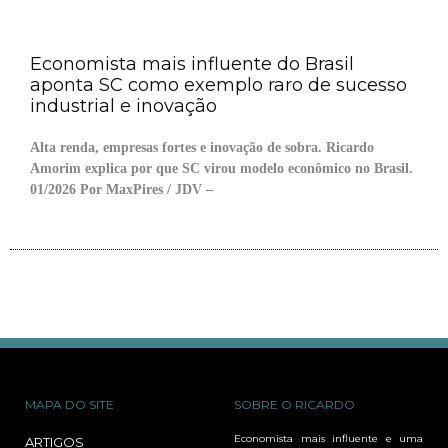
Economista mais influente do Brasil
aponta SC como exemplo raro de sucesso
industrial e inovação
Alta renda, empresas fortes e inovação de sobra. Ricardo
Amorim explica por que SC virou modelo econômico no Brasil.
01/2026 Por MaxPires / JDV –
MAPA DO SITE
SOBRE O RICARDO
Economista mais influente e uma
ARTIGOS