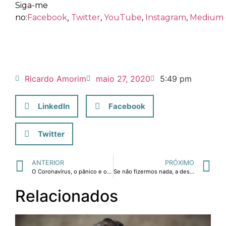
Siga-me
no:
Facebook
Twitter
,
YouTube
,
Instagram
,
Medium
,
Ricardo Amorim
maio 27, 2020
5:49 pm
LinkedIn
Facebook
Twitter
ANTERIOR
PRÓXIMO
O Coronavírus, o pânico e o risco de recessão no Brasil e no mundo
Se não fizermos nada, a desigualdade de educação vai piorar
Relacionados